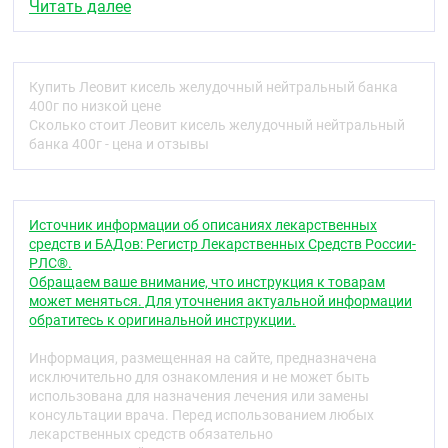
действием, успокаивающим действием.
Читать далее
Зверобой – обладает общеукрепляющим,
противовоспалительным, антимикробным,
глистогонным, вяжущим, мочегонным,
спазмолитическим и стимулирующим
Купить Леовит кисель желудочный нейтральный банка
регенерацию тканей действием. Применяют при
400г по низкой цене
воспалительных заболеваниях верхних
Сколько стоит Леовит кисель желудочный нейтральный
дыхательных путей, желудочно-кишечного тракта
банка 400г - цена и отзывы
(гастрите, панкреатите, энтерите, колите),
воспалительных заболеваниях почек и
мочевыводящих путей, при мочекаменной болезни,
а также при снижении фильтрационной
Источник информации об описаниях лекарственных
способности почек, задержке жидкости и
средств и БАДов: Регистр Лекарственных Средств России-
электролитов в организме.
РЛС®.
Обращаем ваше внимание, что инструкция к товарам
Мята перечная – оказывает общеукрепляющее,
может меняться. Для уточнения актуальной информации
успокаивающее, болеутоляющее, антимикробное,
обратитесь к оригинальной инструкции.
противовоспалительное, спазмолитическое,
сосудорасширяющее, успокаивающее,
Информация, размещенная на сайте, предназначена
ветрогонное, вяжущее, кровоостанавливающее,
исключительно для ознакомления и не может быть
желчегонное и антисептическое действие,
использована для назначения лечения или замены
расслабляет гладкую мускулатуру внутренних
консультации врача. Перед использованием любых
органов и усиливает секрецию пищеварительных
лекарственных средств обязательно
желез. Применяют как средство, возбуждающее