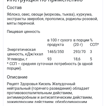
Состав
Яблоко, овес, овощи (морковь, тыква), куркума,
экстракты зверобоя, прополиса, родиолы розовой,
мяты перечной.
Пищевая ценность
в 100 г сухого
в порции
%
продукта
(20 г)
ССП*
Энергетическая
1465/350
293/70
3
ценность, кДж/ккал
Углеводы, г
93
18,6
5
* ССП – средняя суточная потребность (в одной
порции).
Описание
Рецепт Здоровья Кисель Желудочный
нейтральный (горячего разведения) обладает
противовоспалительным действием,
антимикробным и антисептическим действием,
заживляющим действием, обезболивающим