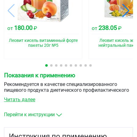
180.00
238.05
от
₽
от
₽
Леовит кисель витаминный форте
Леовит кисель ж
пакеты 20г №5
нейтральный паке
Показания к применению
Рекомендуется в качестве специализированного
пищевого продукта диетического профилактического
питания при воспалительных заболеваниях желудка и
Читать далее
двенадцатиперстной кишки.
Перейти к инструкции
Инструкция по применению