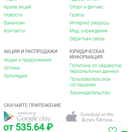
мл кипящей воды, перемешать, дать настояться 1-
Архив акций
Спорт и фитнес
2 минуты. Принимать 1-2 раза в день.
Новости
Газета
Противопоказания
Вакансии
Интернет ресурсы
Индивидуальная непереносимость компонентов.
Контакты
Мед. учреждения
Обратная связь
Масса
20 г (пакет), 100 г (5 пакетов по 20 г), 400 г (банка).
АКЦИИ И РАСПРОДАЖИ
ЮРИДИЧЕСКАЯ
ИНФОРМАЦИЯ
Условия хранения
Акции и предложения
Политика по обработке
В сухом месте, защищенном от прямых солнечных
Оптика
персональных данных
лучей, при температуре не выше 25 ºС.
Ортопедия
Пользовательское
Срок годности
соглашение
24 месяца.
Законодательство
СКАЧАЙТЕ ПРИЛОЖЕНИЕ
от 535.64 ₽