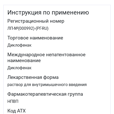
⁃ ревматоидный артрит,
⁃ анкилозирующий спондилит и другие
Инструкция по применению
спондилоартропатии,
Регистрационный номер
⁃ остеоартроз,
ЛП-№(000992)-(РГ-RU)
⁃ подагрический артрит,
Торговое наименование
⁃ бурсит, тендовагинит,
Диклофенак
⁃ болевые синдромы со стороны позвоночника
Международное непатентованное
(люмбаго, ишиалгия, оссалгия, невралгия, миалгия,
наименование
артралгия, радикулит)
Диклофенак
почечная и желчная колики
посттравматический и послеоперационный
Лекарственная форма
болевой синдром, сопровождающийся
воспалением
раствор для внутримышечного введения
тяжёлые приступы мигрени.
Фармакотерапевтическая группа
Если улучшение не наступило или Вы чувствуете
НПВП
ухудшение, необходимо обратиться к врачу.
Код АТХ