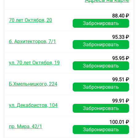
спондилоартропатии,
⁃ остеоартроз,
88.40 ₽
70 лет Октября, 20
⁃ подагрический артрит,
Забронировать
⁃ бурсит, тендовагинит,
95.33 ₽
б. Архитекторов, 7/1
⁃ болевые синдромы со стороны позвоночника
Забронировать
(люмбаго, ишиалгия, оссалгия, невралгия,
миалгия, артралгия, радикулит)
95.95 ₽
ул. 70 лет Октября, 19
Забронировать
почечная и желчная колики
посттравматический и послеоперационный
болевой синдром, сопровождающийся
99.51 ₽
воспалением
Б.Хмельницкого, 224
Забронировать
тяжёлые приступы мигрени.
Если улучшение не наступило или Вы чувствуете
99.91 ₽
ул. Декабристов, 104
ухудшение, необходимо обратиться к врачу.
Забронировать
2. О чём следует знать перед
100.01 ₽
применением препарата Диклофенак
пр. Мира, 42/1
Забронировать
Не применяйте препарат Диклофенак, если у Вас: