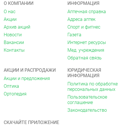
Ампулу препарата следует использовать только
О КОМПАНИИ
ИНФОРМАЦИЯ
один раз. Раствор следует вводить немедленно
О нас
Аптечная справка
после вскрытия ампулы.
Акции
Адреса аптек
Не следует смешивать раствор диклофенака,
Архив акций
Спорт и фитнес
содержащийся в ампулах, с растворами других
Новости
Газета
лекарственных средств для инъекций.
Вакансии
Интернет ресурсы
Если Вы применили препарата Диклофенак
Контакты
Мед. учреждения
больше, чем следовало
Обратная связь
В случае передозировки немедленно свяжитесь с
врачом, или обратитесь в отделение экстренной
АКЦИИ И РАСПРОДАЖИ
ЮРИДИЧЕСКАЯ
помощи ближайшей больницы. Если есть
ИНФОРМАЦИЯ
возможность, возьмите с собой упаковку, чтобы
Акции и предложения
показать врачу, какой препарат Вы приняли.
Политика по обработке
Оптика
персональных данных
Если Вы прекратили применение препарата
Ортопедия
Пользовательское
Диклофенак
соглашение
Не прекращайте применение препарата, не
Законодательство
посоветовавшись с Вашим врачом.
СКАЧАЙТЕ ПРИЛОЖЕНИЕ
При наличии вопросов по применению