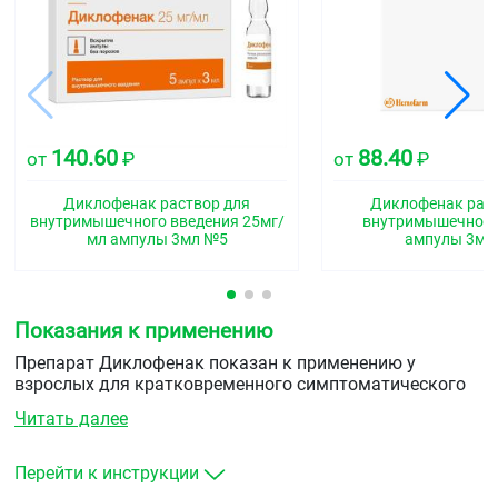
140.60
88.40
от
₽
от
₽
Диклофенак раствор для
Диклофенак раст
внутримышечного введения 25мг/
внутримышечного
мл ампулы 3мл №5
ампулы 3мл
Показания к применению
Препарат Диклофенак показан к применению у
взрослых для кратковременного симптоматического
лечения болей различного генеза:
Читать далее
Воспалительные и дегенеративные заболевания
опорно-двигательного аппарата, в том числе:
Перейти к инструкции