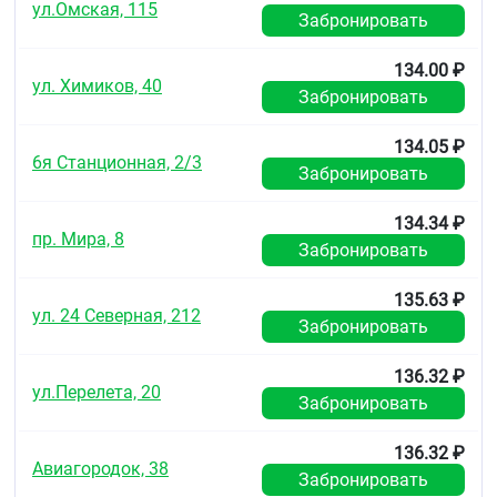
ул.Омская, 115
Забронировать
Дети и подростки
134.00 ₽
Препарат Диклофенак противопоказан детям до
ул. Химиков, 40
18 лет.
Забронировать
Другие препараты и Диклофенак
134.05 ₽
6я Станционная, 2/3
Сообщите лечащему врачу, если Вы применяете,
Забронировать
недавно применяли или собираетесь применять
любые другие лекарственные препараты.
134.34 ₽
пр. Мира, 8
Забронировать
Особенно важно сообщить врачу о применении
лекарственных препаратов:
135.63 ₽
Ингибиторы изофермента CYP2C9
ул. 24 Северная, 212
Забронировать
Литий, дигоксин
Диуретические и гипотензивные средства
Циклоспорин и такролимус
136.32 ₽
ул.Перелета, 20
Препараты, способные вызывать
Забронировать
гиперкалиемию
Антибактериальные средства — производные
136.32 ₽
хинолона
Авиагородок, 38
Забронировать
НПВП и глюкокортикостероиды