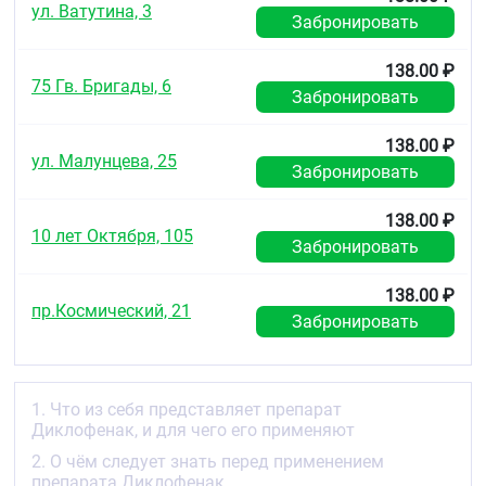
ул. Ватутина, 3
бронхоспазм.
Забронировать
3. Применение препарата Диклофенак
138.00 ₽
Всегда применяйте препарат Диклофенак в
75 Гв. Бригады, 6
Забронировать
полном соответствии с рекомендациями лечащего
врача. При появлении сомнений посоветуйтесь с
138.00 ₽
Вашим лечащим врачом.
ул. Малунцева, 25
Забронировать
Рекомендуемая доза
составляет 75 мг (1 ампула).
При необходимости возможно повторное введение,
138.00 ₽
но не ранее, чем через 12 часов. Вторая инъекция
10 лет Октября, 105
Забронировать
должна проводиться в противоположную
ягодичную область.
138.00 ₽
Максимальная рекомендуемая суточная доза
пр.Космический, 21
Забронировать
препарата Диклофенак раствор для
внутримышечного введения составляет 150 мг.
Длительность использования не более 2 дней, при
необходимости далее переходят на пероральное,
либо ректальное применение диклофенака.
1. Что из себя представляет препарат
Диклофенак, и для чего его применяют
С целью снижения риска развития нежелательных
2. О чём следует знать перед применением
явлений препарат рекомендуется применять в
препарата Диклофенак