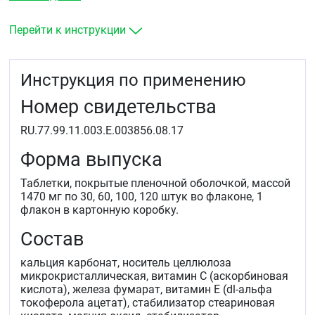
ниацина, фолиевой кислоты, биотина минеральных
веществ: цинка, железа, меди, марганца, йода, хрома,
селена, содержащей кальций для беременных
Перейти к инструкции
и&nbspкормящих женщин.
Для хорошего самочувствия матери
Инструкция по применению
и&nbspправильного развития плода.
Номер свидетельства
Восполнение недостатка витаминов и&nbspминералов
во&nbspвремя беременности, а&nbspтакже снижение
риска развития гиповитаминозов и&nbspнедостатка
RU.77.99.11.003.Е.003856.08.17
минеральных веществ в&nbspпослеродовой период
Форма выпуска
и&nbspв&nbspпериод кормления Снижение риска
развития железодефицитной анемии
Таблетки, покрытые пленочной оболочкой, массой
у&nbspбеременных и&nbspдефицита йода
1470 мг по 30, 60, 100, 120 штук во флаконе, 1
в&nbspорганизме матери и&nbspплода.
флакон в картонную коробку.
Целесообразно
&nbspначать прием на&nbspэтапе
Состав
планирования беременности либо как можно раньше
в&nbspпроцессе беременности, а&nbspтакже
продолжить в&nbspпослеродовый период
кальция карбонат, носитель целлюлоза
и&nbspпериод грудного вскармливания.
микрокристаллическая, витамин С (аскорбиновая
кислота), железа фумарат, витамин Е (dl-альфа
токоферола ацетат), стабилизатор стеариновая