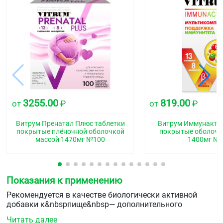
3255.00
819.00
от
₽
от
₽
Витрум Пренатал Плюс таблетки
Витрум Иммунакти
покрытые плёночной оболочкой
покрытые оболочк
массой 1470мг №100
1400мг №
Показания к применению
Рекомендуется в качестве биологически активной
добавки к&nbspпище&nbsp— дополнительного
источника витаминов А, D3, Е, С, В1, В2, В5, В6, В12,
Читать далее