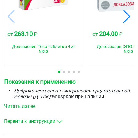
263.10
204.00
от
₽
от
₽
Доксазозин-Тева таблетки 4мг
Доксазозин-ФПО та
№30
№30
Показания к применению
Доброкачественная гиперплазия предстательной
железы (ДГПЖ):
&nbspкак при наличии
артериальной гипертензии, так и при нормальном
Читать далее
АД.
Артериальная гипертензия:
&nbspв комбинации с
другими гипотензивными средствами, такими как
Перейти к инструкции
тиазидные диуретики, бета-адреноблокаторы,
блокаторы «медленных» кальциевых каналов или
ингибиторы ангиотензинпревращающего