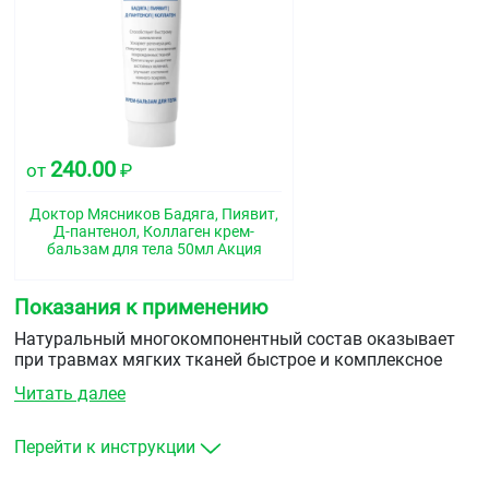
240.00
от
₽
Доктор Мясников Бадяга, Пиявит,
Д-пантенол, Коллаген крем-
бальзам для тела 50мл Акция
Показания к применению
Натуральный многокомпонентный состав оказывает
при травмах мягких тканей быстрое и комплексное
воздействие , способствует регенерации кровеносных
Читать далее
сосудов, всех слоев кожи, снижает неприятные
ощущения, значительно ускоряет процессы
восстановления, препятствует образованию гематом.
Перейти к инструкции