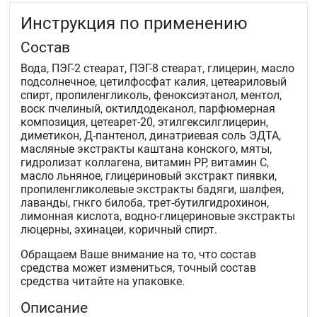
Инструкция по применению
Состав
Вода, ПЭГ-2 стеарат, ПЭГ-8 стеарат, глицерин, масло
подсолнечное, цетилфосфат калия, цетеариловый
спирт, пропиленгликоль, феноксиэтанол, ментол,
воск пчелиный, октилдодеканол, парфюмерная
композиция, цетеарет-20, этилгексилглицерин,
диметикон, Д-пантенол, динатриевая соль ЭДТА,
масляные экстракты каштана конского, мяты,
гидролизат коллагена, витамин РР, витамин С,
масло льняное, глицериновый экстракт пиявки,
пропиленгликолевые экстракты бадяги, шалфея,
лаванды, гнкго билоба, трет-бутилгидрохинон,
лимонная кислота, водно-глицериновые экстракты
люцерны, эхинацеи, коричный спирт.
Обращаем Ваше внимание на то, что состав
средства может измениться, точный состав
средства читайте на упаковке.
Описание