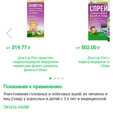
319.77
502.00
от
₽
от
₽
Доктор Реп средство
Доктор Реп ср
педикулицидное Мирролла
педикулицидное спре
перметрин фора+ шампунь
100мл
флакон100мл
Показания к применению
Уничтожение головных и лобковых вшей, их личинок и
яиц (гнид) у взрослых и детей с 3-х лет в медицинской
дезинсекции и в быту.
Читать далее