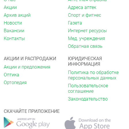
приёма - 2 месяца. После перерыва в 1 месяц
возможен повторный прием.
Акции
Адреса аптек
Архив акций
Спорт и фитнес
Противопоказания
Новости
Газета
Индивидуальная непереносимость компонентов,
беременность, кормление грудью.
Вакансии
Интернет ресурсы
Контакты
Мед. учреждения
Особые указания
Обратная связь
Биологически активная добавка (БАД) к пище.
Не является лекарственным средством.
АКЦИИ И РАСПРОДАЖИ
ЮРИДИЧЕСКАЯ
Перед применением рекомендуется
ИНФОРМАЦИЯ
проконсультироваться с врачом.
Акции и предложения
Политика по обработке
Оптика
Условия хранения
персональных данных
Ортопедия
Хранить в сухом, недоступном для детей месте, при
Пользовательское
температуре не выше +25 °С.
соглашение
Законодательство
Срок годности
3 года.
СКАЧАЙТЕ ПРИЛОЖЕНИЕ