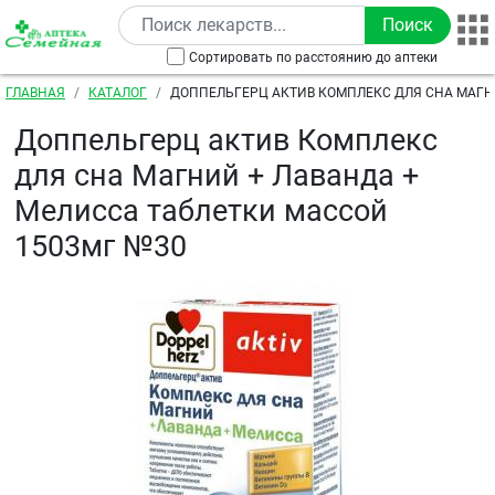
Перейти к основному содержанию
Сортировать по расстоянию до аптеки
Строка навигации
ГЛАВНАЯ
КАТАЛОГ
ДОППЕЛЬГЕРЦ АКТИВ КОМПЛЕКС ДЛЯ СНА МАГН
МЕЛИССА ТАБЛЕТКИ МАССОЙ 1503МГ №30
Доппельгерц актив Комплекс
для сна Магний + Лаванда +
Мелисса таблетки массой
1503мг №30