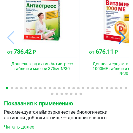
736.42
676.11
от
₽
от
₽
Доппельгерц актив Антистресс
Доппельгерц актив 
таблетки массой 375мг №30
1000МЕ таблетки ма
№30
Показания к применению
Рекомендуется в&nbspкачестве биологически
активной добавки к пище — дополнительного
источника&nbspвитаминов В1, В6, Д3, ниацина, магния,
Читать далее
содержащей кальций, розмариновую кислоту.