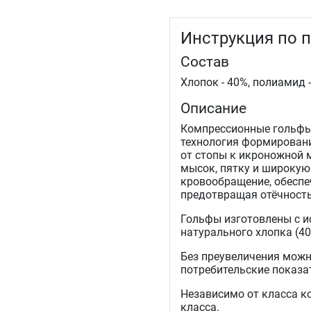
Инструкция по 
Состав
Хлопок - 40%, полиамид -
Описание
Компрессионные гольфы
технология формирован
от стопы к икроножной
мысок, пятку и широкую
кровообращение, обесп
предотвращая отёчность
Гольфы изготовлены с и
натурального хлопка (4
Без преувеличения мож
потребительские показа
Независимо от класса ком
класса.