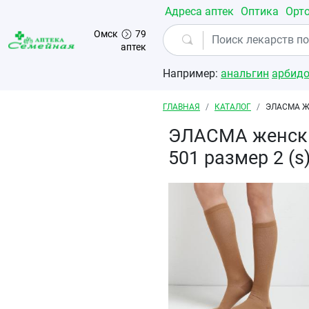
Перейти к основному содержанию
Адреса аптек
Оптика
Орт
Омск
79
аптек
Например:
анальгин
арбид
Строка навигации
ГЛАВНАЯ
КАТАЛОГ
ЭЛАСМА Ж
ЭЛАСМА женски
501 размер 2 (s