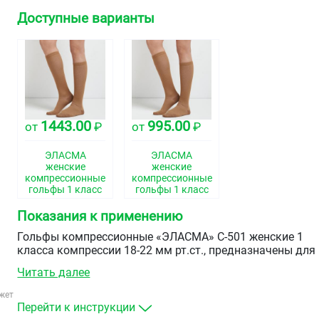
Доступные варианты
1443.00
995.00
от
₽
от
₽
ЭЛАСМА
ЭЛАСМА
женские
женские
компрессионные
компрессионные
гольфы 1 класс
гольфы 1 класс
компрессии
компрессии
бежевые C-501
бежевые C-501
Показания к применению
размер 2 (s)
размер 4 (l)
Гольфы компрессионные «ЭЛАСМА» С-501 женские 1
класса компрессии 18-22 мм рт.ст., предназначены для
проведения компрессионной терапии у женщин в целях
Читать далее
лечения и профилактики сосудистых заболеваний вен
нижних конечностей и нормализации кровообращения, 
жет
том числе во время беременности. Также гольфы
Перейти к инструкции
применяются при длительных физических нагрузках,