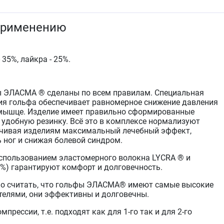
передвижении на воздушном транспорте, при
травматических поражениях голени и голеностопного
применению
сустава. Гольфы могут быть использованы в
клинических, поликлинических условиях и в быту.
 35%, лайкра - 25%.
 ЭЛАСМА ® сделаны по всем правилам. Специальная
ия гольфа обеспечивает равномерное снижение давления
 мышце. Изделие имеет правильно сформированные
 удобную резинку. Всё это в комплексе нормализуют
ечивая изделиям максимальный лечебный эффект,
 ног и снижая болевой синдром.
спользованием эластомерного волокна LYCRA ® и
0%) гарантируют комфорт и долговечность.
но считать, что гольфы ЭЛАСМА® имеют самые высокие
телями, они эффективны и долговечны.
прессии, т.е. подходят как для 1-го так и для 2-го