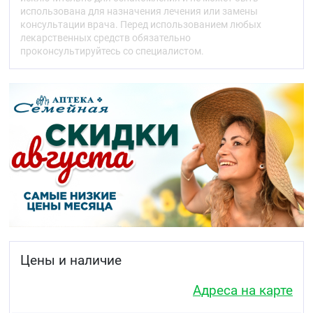
Антигипертензивный препарат, механизм его
использована для назначения лечения или замены
действия связан с уменьшением образования из
консультации врача. Перед использованием любых
ангиотензина I ангиотензина II, снижение
лекарственных средств обязательно
содержания которого ведёт к прямому
проконсультируйтесь со специалистом.
уменьшению выделения альдостерона. При этом
понижается общее периферическое сосудистое
сопротивление, систолическое и диастолическое
артериальное давление (АД), пост- и преднагрузка
на миокард. Расширяет артерии в большей
степени, чем вены, при этом рефлекторного
повышения частоты сердечных сокращений не
отмечается. Уменьшает деградацию брадикинина,
увеличивает синтез простагландина.
Гипотензивный эффект более выражен при
высоком уровне ренина плазмы, чем при
нормальном или сниженном его уровне.
Снижение АД в терапевтических пределах не
оказывает влияния на мозговое кровообращение,
Цены и наличие
кровоток в сосудах мозга поддерживается на
достаточном уровне и на фоне сниженного
Адреса на карте
артериального давления. Усиливает коронарный и
почечный кровоток. При длительном применении