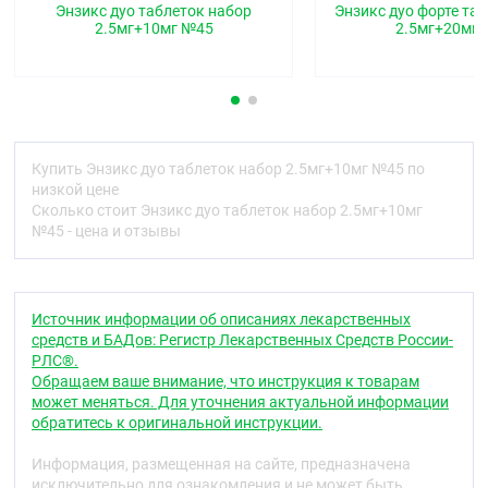
Энзикс дуо таблеток набор
Энзикс дуо форте та
Индапамид
2.5мг+10мг №45
2.5мг+20мг
Круглые, двояковыпуклые, покрытые плёночной
оболочкой таблетки белого цвета.
Фармакотерапевтическая группа
Гипотензивное средство комбинированное
Купить Энзикс дуо таблеток набор 2.5мг+10мг №45 по
низкой цене
Код АТХ
Сколько стоит Энзикс дуо таблеток набор 2.5мг+10мг
C09BA02
№45 - цена и отзывы
Фармакологические свойства
Фармакодинамика
Источник информации об описаниях лекарственных
ЭНЗИКС ДУО содержит два отдельных
средств и БАДов: Регистр Лекарственных Средств России-
лекарственных средства в одной упаковке:
РЛС®.
ингибитор ангиотензин-превращающего фермента
Обращаем ваше внимание, что инструкция к товарам
(АПФ) ЭНАЛАПРИЛ и диуретическое средство
может меняться. Для уточнения актуальной информации
ИНДАПАМИД.
обратитесь к оригинальной инструкции.
Эналаприл
Информация, размещенная на сайте, предназначена
исключительно для ознакомления и не может быть