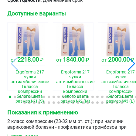
Срок годности:
Длительный срок
Доступные варианты
2218.00
1840.00
2000.00
от
₽
от
₽
от
₽
Ergoforma 217
Ergoforma 217
Ergoforma 217
чулки
чулки
чулки
антиэмболические
антиэмболические
антиэмболическ
I класса
I класса
I класса
компрессии
компрессии
компрессии
белого цвета
белого цвета
белого цвета
размер №1 (S)
размер №2 (М)
размер №3 (L)
Показания к применению
2 класс компрессии (23-32 мм рт. ст.): при наличии
варикозной болезни - профилактика тромбозов при
операциях, во время родов, раннем послеродовом и