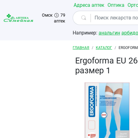
Перейти к основному содержанию
Адреса аптек
Оптика
Орт
Омск
79
аптек
Например:
анальгин
арбид
Строка навигации
ГЛАВНАЯ
КАТАЛОГ
ERGOFORM
Ergoforma EU 2
размер 1