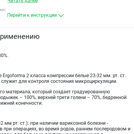
Читать далее
послеоперационном периодах, для больных, длительно
находящихся в неподвижном состоянии, при
жет
повышенной предрасположенности к
Перейти к инструкции
тромбообразованию.
применению
30%.
Ergoforma 2 класса компрессии белые 23-32 мм. рт. ст.
 служит для контроля состояния микроциркуляции.
го материала, который создает градуированную
одыжек – 100%, верхней трети голени – 70%, бедренной
нижней конечности.
2 мм рт. ст.): при наличии варикозной болезни -
 при операциях, во время родов, раннем послеродовом и