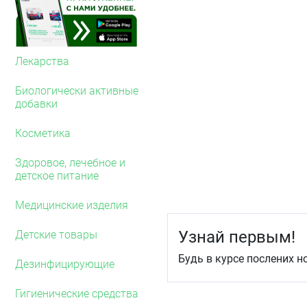
инфекций, вызванных, на
концентрации 100 мг/мл
Развитие устойчивости 
анестезирующее действи
Лекарства
Препарат обладает прот
респираторно-синцитиаль
Биологически активные
типа, поражающих респи
добавки
Фармакокинетика
Косметика
Гексэтидин очень хорошо
всасывается.
Здоровое, лечебное и
детское питание
После однократного при
обнаруживают на слизист
концентрации сохраняютс
Медицинские изделия
Показания
Узнай первым!
Детские товары
Симптоматическая тера
Будь в курсе послених н
полости рта и ЛОР-орган
Дезинфицирующие
тонзиллит, ангина (в
Гигиенические средства
фарингит,