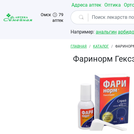
Перейти к основному содержанию
Адреса аптек
Оптика
Орт
Омск
79
аптек
Например:
анальгин
арбид
Строка навигации
ГЛАВНАЯ
КАТАЛОГ
ФАРИНОРМ
Фаринорм Гексэ