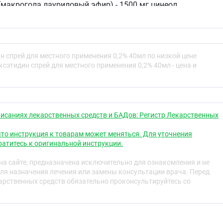
(макрогола лауриловый эфир) - 1500 мг цинеол
воментол - 20 мг мяты перечной листьев масло - 10 мг вода
или слегка окрашенная жидкость с характерным
 спрей для местного применения 0,2% 40мл по низкой цене
сэтидин спрей для местного применения 0,2% 40мл - цена и
ская группа
цирующие средства
исаниях лекарственных средств и БАДов: Регистр Лекарственных
то инструкция к товарам может меняться. Для уточнения
атитесь к оригинальной инструкции.
свойства
а сайте, предназначена исключительно для ознакомления и не
ля назначения лечения или замены консультации врача. Перед
вие препарата связано с подавлением окислительных
рственных средств обязательно проконсультируйтесь со
терий (гексэтидин - антагонист тиамина). Препарат
ром антибактериального и противогрибкового действия,
и грамположительных бактерий и грибов рода Candida,
идин может также оказывать эффект при лечении