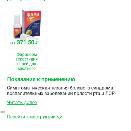
371.50
от
₽
Фаринорм
Гексэтидин
спрей для
местного
применения 0,2%
40мл
Показания к применению
Симптоматическая терапия болевого синдрома
воспалительных заболеваний полости рта и ЛОР-
органов (различной этиологии):
Читать далее
тонзиллит, ангина (в т.ч. ангина Плаута-Венсана,
жет
ангина боковых валиков),
Перейти к инструкции
фарингит,
гингивит,