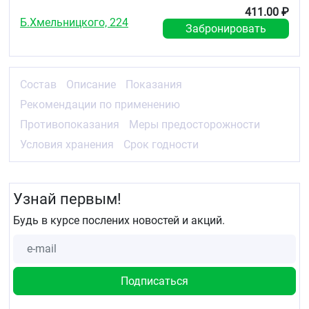
человеке и не надевать ее до полного высыхания.
411.00 ₽
Обработанную одежду хранить в полиэтиленовом
Б.Хмельницкого, 224
Забронировать
пакете.
Условия хранения
Хранить при t⁰ от -30°С до +30°С, отдельно от
лекарств и пищевых продуктов, в недоступном для
Состав
Описание
Показания
детей месте.
Рекомендации по применению
Срок годности
Противопоказания
Меры предосторожности
3 года.
Условия хранения
Срок годности
Узнай первым!
Будь в курсе послених новостей и акций.