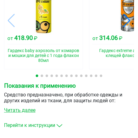
418.90
314.06
от
₽
от
₽
Гардекс baby аэрозоль от комаров
Гардекс extreme а
и мошки для детей с 1 года флакон
клещей флакон
80мл
Показания к применению
Средство предназначено, при обработке одежды и
других изделий из ткани, для защиты людей от:
Читать далее
таежных и лесных клещей
блох (переносчиков возбудителей опасных
заболеваний человека)
Перейти к инструкции
летающих кровососущих насекомых (комаров,
мокрецов, москитов).