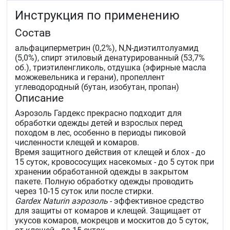
Инструкция по применению
Состав
альфациперметрин (0,2%), N,N-диэтилтолуамид
(5,0%), спирт этиловый денатурированный (53,7%
об.), триэтиленгликоль, отдушка (эфирные масла
можжевельника и герани), пропеллент
углеводородный (бутан, изобутан, пропан)
Описание
Аэрозоль Гардекс прекрасно подходит для
обработки одежды детей и взрослых перед
походом в лес, особенно в периоды пиковой
численности клещей и комаров.
Время защитного действия от клещей и блох - до
15 суток, кровососущих насекомых - до 5 суток при
хранении обработанной одежды в закрытом
пакете. Полную обработку одежды проводить
через 10-15 суток или после стирки.
Gardex Naturin аэрозоль
- эффективное средство
для защиты от комаров и клещей. Защищает от
укусов комаров, мокрецов и москитов до 5 суток,