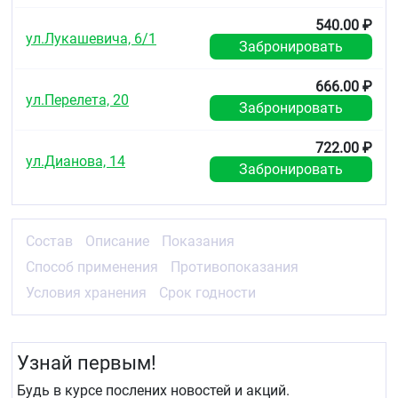
Хранить в недоступном для детей месте, при
540.00 ₽
температуре от 0 до +25°С.
ул.Лукашевича, 6/1
Забронировать
Избегать попадания прямых солнечных лучей.
666.00 ₽
Срок годности
ул.Перелета, 20
Забронировать
3 года.
722.00 ₽
ул.Дианова, 14
Забронировать
Состав
Описание
Показания
Способ применения
Противопоказания
Условия хранения
Срок годности
Узнай первым!
Будь в курсе послених новостей и акций.