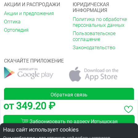
АКЦИИ И РАСПРОДАЖИ
ЮРИДИЧЕСКАЯ
ИНФОРМАЦИЯ
Акции и предложения
Политика по обработке
Оптика
персональных данных
Ортопедия
Пользовательское
соглашение
Законодательство
СКАЧАЙТЕ ПРИЛОЖЕНИЕ
Обратная связь
от 349.20 ₽
Забронировать по адресу Иртышская
Лицензии
Набережная, д .10, корпус 1
Наш сайт использует cookies