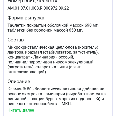
Номер свидетельства
AM.01.07.01.003.R.000972.09.22
Форма выпуска
Таблетки покрытые оболочкой массой 690 мг,
таблетки без оболочки массой 650 мг.
Состав
Микрокристаллическая целлюлоза (носитель),
лактоза, крахмал (стабилизатор, загуститель),
концентрат «Ламинария» особый,
поливинилпирролидон низкомолекулярный
(загуститель), стеарат кальция (агент
антислеживающий).
Описание
Кламин® 80 - биологически активная добавка на
основе экстракта ламинарии (вырабатывается из
липидной фракции бурых морских водорослей) и
пищевого энтеросорбента - МКЦ.
Общеукрепляющее и йодосодержащее средство.
Читать далее
Кламин® 80 содержит в естественном состоянии