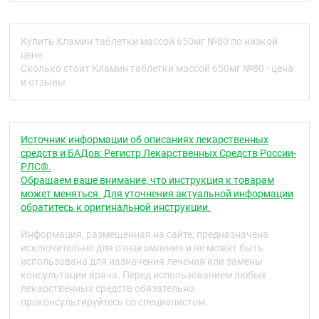
все ценные компоненты ламинарии: йод, калий,
кальций, железо, селен, магний, цинк, фосфор и
другие макро- и микроэлементы,
Купить Кламин таблетки массой 650мг №80 по низкой
полиненасыщенные жирные кислоты омега-3,
цене
хлорофилл, растительные стерины, полисахариды.
Сколько стоит Кламин таблетки массой 650мг №80 - цена
Кламин® 80 нормализует активность щитовидной
и отзывы
железы. Оказывает положительное действие у
пациентов с эндемическим зобом. Кламин® 80
является средством для борьбы с дефицитом
йода. В 1 таблетке Кламин® 80 содержится 50 мкг
Источник информации об описаниях лекарственных
йода. Прием 2-3 таблеток удовлетворяет суточную
средств и БАДов: Регистр Лекарственных Средств России-
потребность в йоде. Кламин® 80 оказывает
РЛС®.
онкопротективный эффект у пациентов с
Обращаем ваше внимание, что инструкция к товарам
предраковыми заболеваниями и болезнями,
может меняться. Для уточнения актуальной информации
повышающими онкологический риск.
обратитесь к оригинальной инструкции.
Кламин® 80 улучшает состояние иммунитета,
способен стимулировать кроветворение.
Информация, размещенная на сайте, предназначена
исключительно для ознакомления и не может быть
Кламин® 80 обладает гепатопротективными
использована для назначения лечения или замены
свойствами, имеет энтеросорбирующий и легкий
консультации врача. Перед использованием любых
слабительный эффекты. Оказывает благоприятное
лекарственных средств обязательно
действие на больных с хроническими
проконсультируйтесь со специалистом.
заболеваниями желудочно-кишечного тракта.