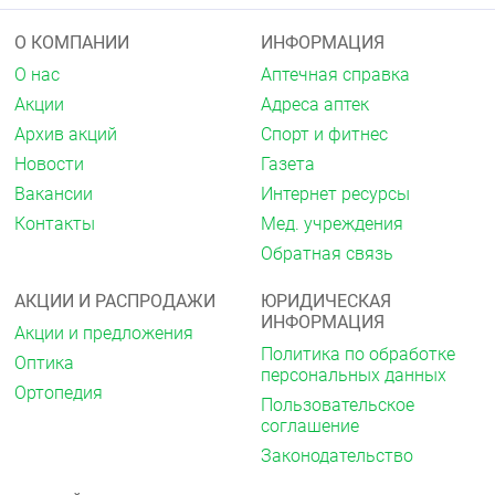
менструального цикла, ожирении, сексуальных
расстройствах, хронических болезнях
О КОМПАНИИ
ИНФОРМАЦИЯ
желудочно-кишечного тракта, печени,
О нас
Аптечная справка
желчевыводящих путей, легких при
нарушениях кроветворения
Акции
Адреса аптек
при вторичных иммунодефицитах для
Архив акций
Спорт и фитнес
профилактики инфекционных и простудных
заболеваний.
Новости
Газета
Вакансии
Интернет ресурсы
Область применения
Контакты
Мед. учреждения
Рекомендуется в качестве биологически активной
Обратная связь
добавки к пище — дополнительного источника
йода в органической форме.
АКЦИИ И РАСПРОДАЖИ
ЮРИДИЧЕСКАЯ
Рекомендации по применению
ИНФОРМАЦИЯ
Акции и предложения
Детям с 14 лет по 1 таблетке 2 раза в день, детям с
Политика по обработке
Оптика
15 лет и взрослым по 1 таблетке 3 раза в день во
персональных данных
Ортопедия
время еды. Продолжительность приёма - 1 месяц.
Пользовательское
При необходимости прием можно повторить.
соглашение
Противопоказания
Законодательство
Индивидуальная непереносимость компонентов,