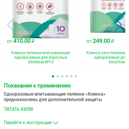
410.00
249.00
от
₽
от
₽
Клинса пеленки впитывающие
Клинса care пеленки
одноразовые для взрослых
одноразовые для 
60x60см №10
60x60см 
Показания к применению
Одноразовые впитывающие пеленки «Клинса»
предназначены для дополнительной защиты
постельного белья и других поверхностей от
Читать далее
протекания. Пеленки также используются для
проведения медицинских и гигиенических процедур,
облегчают уход за лежачими больными, позволяя им
Перейти к инструкции
чувствовать себя комфортно.