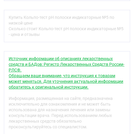
жидкости используется в качестве
вспомогательного метода. В норме pH
вагинальной жидкости находится в пределах 3,7-
Купить Кольпо-тест pН полоски индикаторные №5 по
4,5 ед. Отклонения рН вагинальной жидкости от
низкой цене
нормальных значений свидетельствует о
Сколько стоит Кольпо-тест pН полоски индикаторные №5
нарушениях в микробиоценозе влагалища и/или
- цена и отзывы
развитии инфекционных заболеваний, что может
привести к развитию бактериального и
трихомонозного вагиноза, цитолитического
вагиноза, аэробного вагинита, кандидозного
Источник информации об описаниях лекарственных
вагинита, атрофического вагинита и др., и
средств и БАДов: Регистр Лекарственных Средств России-
используется в качестве вспомогательного метода
РЛС®.
для контроля.
Обращаем ваше внимание, что инструкция к товарам
может меняться. Для уточнения актуальной информации
Показания
обратитесь к оригинальной инструкции.
Полоски индикаторные предназначены для
полуколичественного определения pH вагинальной
Информация, размещенная на сайте, предназначена
жидкости в медицинских учреждениях, а также в
исключительно для ознакомления и не может быть
домашних условиях (для экспресс-анализа
использована для назначения лечения или замены
диагностики in vitro).
консультации врача. Перед использованием любых
лекарственных средств обязательно
Способ применения
проконсультируйтесь со специалистом.