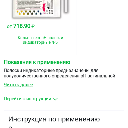
718.90
от
₽
Кольпо-тест pН полоски
индикаторные №5
Показания к применению
Полоски индикаторные предназначены для
полуколичественного определения pH вагинальной
жидкости в медицинских учреждениях, а также в
Читать далее
домашних условиях (для экспресс-анализа
диагностики in vitro).
Перейти к инструкции
Инструкция по применению