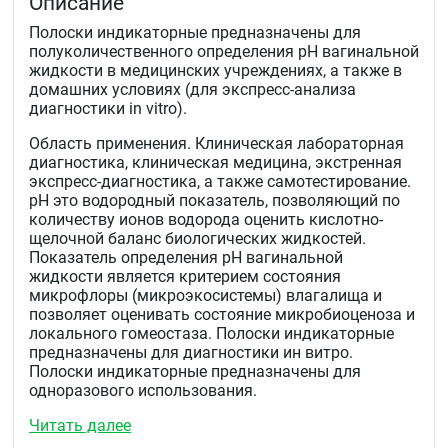
Описание
Полоски индикаторные предназначены для
полуколичественного определения рН вагинальной
жидкости в медицинских учреждениях, а также в
домашних условиях (для экспресс-анализа
диагностики in vitro).
Область применения. Клиническая лабораторная
диагностика, клиническая медицина, экстренная
экспресс-диагностика, а также самотестирование.
рН это водородный показатель, позволяющий по
количеству ионов водорода оценить кислотно-
щелочной баланс биологических жидкостей.
Показатель определения рН вагинальной
жидкости является критерием состояния
микрофлоры (микроэкосистемы) влагалища и
позволяет оценивать состояние микробиоценоза и
локального гомеостаза. Полоски индикаторные
предназначены для диагностики ин витро.
Полоски индикаторные предназначены для
одноразового использования.
Диагностическая значимость определения.
Читать далее
Полуколичественное определение рН вагинальной