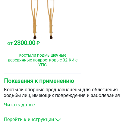
2300.00
от
₽
Костыли подмышечные
деревянные подростковые 02-КИ с
УПС
Показания к применению
Костыли опорные предназначены для облегчения
ходьбы лиц, имеющих повреждения и заболевания
нижних конечностей, пользующихся протезами и
Читать далее
ортезами, для лиц пожилого возраста с целью
разгрузки суставов.&nbsp
Перейти к инструкции