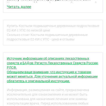
Через каждые 32 мм в боковых стойках костылей
Читать далее
предусмотрены специальные отверстия, чтобы вы
смогли отрегулировать высоту изделия. Также
изменяется и высота ручки костыля.
Во время эксплуатации или после длительного
Купить Костыли подмышечные деревянные подростковые
хранения требуется проводить осмотр костылей
02-КИ с УПС по низкой цене
опорных на наличие дефектов и надежного
Сколько стоит Костыли подмышечные деревянные
крепления всех элементов. При необходимости
подростковые 02-КИ с УПС - цена и отзывы
крепеж следует подтянуть до жесткой фиксации.
Эксплуатация костылей опорных с незатянутым
крепежом или при обнаружении дефектов,
влияющих на прочность конструкции – запрещена.
Источник информации об описаниях лекарственных
средств и БАДов: Регистр Лекарственных Средств России-
Хранение костылей опорных в домашних условиях
РЛС®.
должно производиться в сухом помещении вдали
Обращаем ваше внимание, что инструкция к товарам
от отопительных приборов.
может меняться. Для уточнения актуальной информации
обратитесь к оригинальной инструкции.
Характеристики:
Облегченная конструкция.
Информация, размещенная на сайте, предназначена
Защитное лаковое покрытие.
исключительно для ознакомления и не может быть
Мягкие ручки и мягкие подмышечные
использована для назначения лечения или замены
накладки.
консультации врача. Перед использованием любых