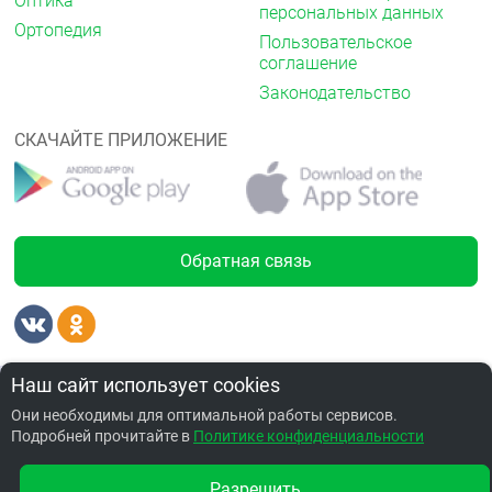
Оптика
персональных данных
Ортопедия
Пользовательское
соглашение
Законодательство
СКАЧАЙТЕ ПРИЛОЖЕНИЕ
Обратная связь
Лицензии
от 2300.00 ₽
Наш сайт использует cookies
Они необходимы для оптимальной работы сервисов.
Подробней прочитайте в
Политике конфиденциальности
Забронировать по адресу ул. Дианова, 25
Разрешить