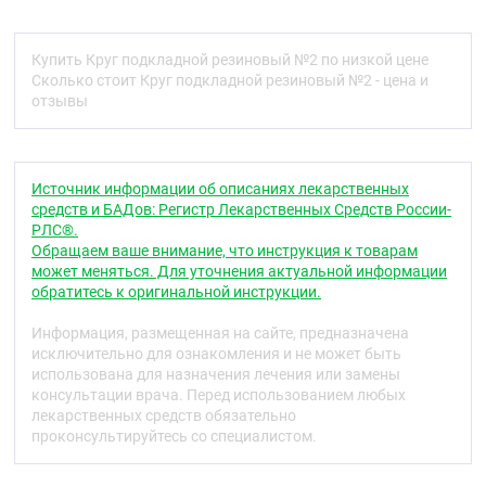
Круг резиновый подкладной предназначен для
медицинских процедур, для профилактики
появления пролежней у лежачих больных, а также
Купить Круг подкладной резиновый №2 по низкой цене
после операций на прямой кишке.
Сколько стоит Круг подкладной резиновый №2 - цена и
отзывы
Способ применения
Эксплуатация: Перед применением круг
дезинфицируют погружением изделия в 1% по
массе раствор хлорамина при температуре не ниже
Источник информации об описаниях лекарственных
плюс 18*С на 30+5 мин. После дезинфекции
средств и БАДов: Регистр Лекарственных Средств России-
изделие промывают проточной водой. 8 течении
РЛС®.
суток круг должен выдерживать не более трех
Обращаем ваше внимание, что инструкция к товарам
дезинфекций. Наполнить круг воздухом. Плотно
может меняться. Для уточнения актуальной информации
вставить пробку. Максимальная нагрузка на крут
обратитесь к оригинальной инструкции.
120 кг. Максимальное время нагрузки на изделие
-1 час.
Информация, размещенная на сайте, предназначена
исключительно для ознакомления и не может быть
Повернув пациента на бок, круг помещается под
использована для назначения лечения или замены
простынь так, чтобы участок кожи, который
консультации врача. Перед использованием любых
подвергается давлению, находился над
лекарственных средств обязательно
отверстием круга. Надувается ртом, при этом
проконсультируйтесь со специалистом.
вентиль протирается спиртом, а отверстие
накрывается несколькими слоями стерильной