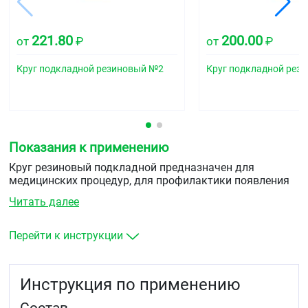
221.80
200.00
от
₽
от
₽
Круг подкладной резиновый №2
Круг подкладной рез
Показания к применению
Круг резиновый подкладной предназначен для
медицинских процедур, для профилактики появления
пролежней у лежачих больных, а также после операций
Читать далее
на прямой кишке.
Перейти к инструкции
Инструкция по применению