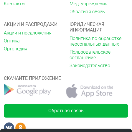
Контакты
Мед. учреждения
3 года. Не применять по истечении срока годности.
Обратная связь
Условия отпуска из аптек
АКЦИИ И РАСПРОДАЖИ
ЮРИДИЧЕСКАЯ
Без рецепта.
ИНФОРМАЦИЯ
Акции и предложения
Политика по обработке
Оптика
персональных данных
Ортопедия
Пользовательское
соглашение
Законодательство
СКАЧАЙТЕ ПРИЛОЖЕНИЕ
Обратная связь