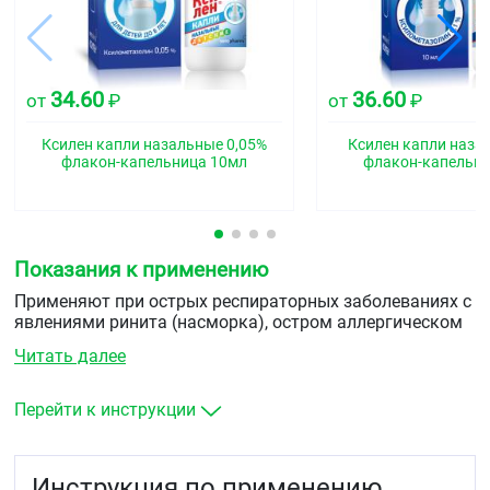
34.60
36.60
от
₽
от
₽
Ксилен капли назальные 0,05%
Ксилен капли наза
флакон-капельница 10мл
флакон-капельн
Показания к применению
Применяют при острых респираторных заболеваниях с
явлениями ринита (насморка), остром аллергическом
рините, синуситах, при среднем отите (в составе
Читать далее
комбинированной терапии для уменьшения отека
слизистой носоглотки), для облегчения проведения
риноскопии.
Перейти к инструкции
Инструкция по применению