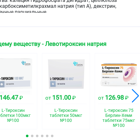
тва
: кальция гидрофосфата дигидрат, целлюлоза
карбоксиметилкрахмал натрия (тип А), декстрин,
ечные парциальные.
е таблетки от белого до белого со слегка желтоватым
й для деления на одной стороне и тиснением «100» на
ему веществу - Левотироксин натрия
группа
свойства
146.47
151.00
126.98
₽
от
₽
от
₽
L-Тироксин
L-Тироксин
L-тироксин 75
аблетки 100мкг
таблетки 50мкг
Берлин-Хеми
репарата L-Тироксин 100 Берлин-Хеми левотироксин
№100
№100
таблетки 75мкг
тическим левовращающим изомером тироксина, который
№100
нтичен природному тиреоидному гормону,
ной железой человека. Для организма человека не