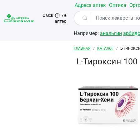
Перейти к основному содержанию
Адреса аптек
Оптика
Орт
Омск
79
аптек
Например:
анальгин
арбид
Строка навигации
ГЛАВНАЯ
КАТАЛОГ
L-ТИРОКС
L-Тироксин 100