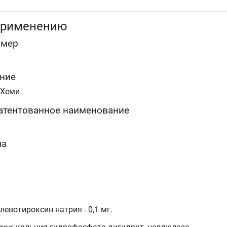
диффузный токсический зоб: после достижения
эутиреоидного состояния тиреостатиками (в виде
применению
комбинированной или монотерапии)
в качестве диагностического средства при
омер
проведении теста тиреоидной супрессии.
ние
-Хеми
атентованное наименование
ма
 левотироксин натрия - 0,1 мг.