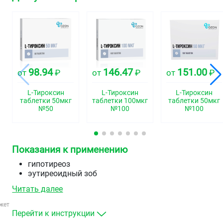
98.94
146.47
151.00
от
₽
от
₽
от
₽
L-Тироксин
L-Тироксин
L-Тироксин
таблетки 50мкг
таблетки 100мкг
таблетки 50мкг
№50
№100
№100
Показания к применению
гипотиреоз
эутиреоидный зоб
в качестве заместительной терапии и для
Читать далее
профилактики рецидива зоба после резекции
щитовидной железы
жет
рак щитовидной железы (после оперативного
Перейти к инструкции
лечения)