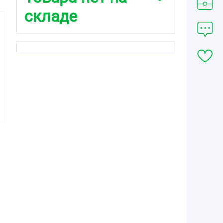
складе
126.98
163.76
89.94
от
₽
от
₽
от
₽
L-тироксин 75
L-Тироксин 125
L-Тироксин 50
Берлин-Хеми
Берлин-Хеми
Берлин-Хеми
таблетки 75мкг
таблетки 125мкг
таблетки 50мкг
№100
№100
№50