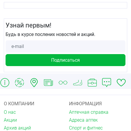
усилению действия антидепрессантов.
Левотироксин натрия снижает действие сердечных
гликозидов.
Узнай первым!
При одновременном применении колестирамин и
Будь в курсе послених новостей и акций.
колестипол (ионообменные смолы) уменьшают
плазменную концентрацию левотироксина натрия
за счет торможения его всасывания в кишечнике.
В связи с этим левотироксин натрия необходимо
принимать за 4-5 ч до приема указанных
препаратов.
Колесевелам связывает левотироксин натрия и,
таким образом, уменьшает абсорбцию
левотироксина натрия из желудочно-кишечного
тракта. Хотя не было установлено никаких
взаимодействий при применении левотироксина
натрия как минимум за 4 ч до приема
О КОМПАНИИ
ИНФОРМАЦИЯ
колесевелама, левотироксин натрия следует
О нас
Аптечная справка
принимать как минимум за 4 ч до приема
колесевелама.
Акции
Адреса аптек
Архив акций
Спорт и фитнес
При одновременном применении с