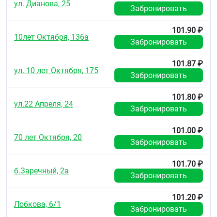
ул. Дианова, 25
Забронировать
Начальный этап зам
Начальная до
101.90 ₽
10лет Октября, 136а
Забронировать
Пациенты без сердечно-сосудистых
- женщины - 7
заболеваний моложе 55 лет
- мужчины - 1
101.87 ₽
ул. 10 лет Октября, 175
Забронировать
- Начальная д
Пациенты с сердечно-сосудистыми
заболеваниями старше 55 лет
- Увеличиват
101.80 ₽
ул.22 Апреля, 24
Забронировать
- При появле
101.00 ₽
;
сердечно-сос
70 лет Октября, 20
заболеваний
Забронировать
Рекомендуемые дозы левотирокси
101.70 ₽
б.Заречный, 2а
Забронировать
Возраст
Суточная доза (мкг)
101.20 ₽
Лобкова, 6/1
0-6 месяцев
25-50
Забронировать