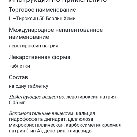
эутиреоидного состояния антитиреоидными
Торговое наименование
средствами (в виде комбинированной или
монотерапии)
L –Тироксин 50 Берлин-Хеми
в качестве диагностического средства при
проведении теста тиреоидной супрессии.
Международное непатентованное
наименование
левотироксин натрия
Лекарственная форма
таблетки
Состав
на одну таблетку
Действующее вещество
: левотироксин натрия -
0,05 мг.
Вспомогательные вещества
: кальция
гидрофосфата дигидрат, целлюлоза
микрокристаллическая, карбоксиметилкрахмал
натрия (тип А), декстрин, глицериды
длинноцепочечные парциальные.