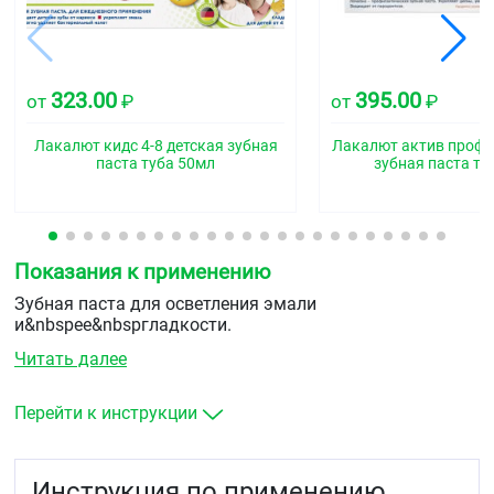
323.00
395.00
от
₽
от
₽
Лакалют кидс 4-8 детская зубная
Лакалют актив проф
паста туба 50мл
зубная паста ту
Показания к применению
Зубная паста для осветления эмали
и&nbspее&nbspгладкости.
Читать далее
Перейти к инструкции
Инструкция по применению