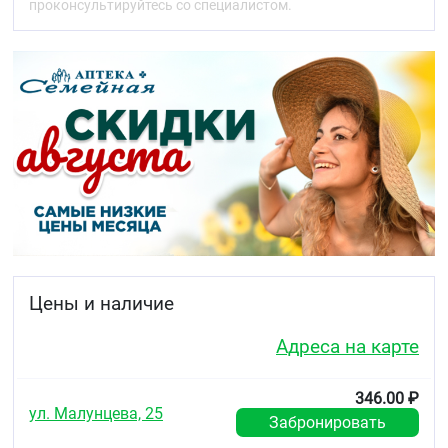
проконсультируйтесь со специалистом.
Противопоказания
Индивидуальная непереносимость компонентов
продукта.
Условия хранения
Хранить при температуре не ниже 0 °C и не выше
25 °C., в местах недоступных для детей.
Срок годности
3 года.
Цены и наличие
Адреса на карте
346.00 ₽
ул. Малунцева, 25
Забронировать