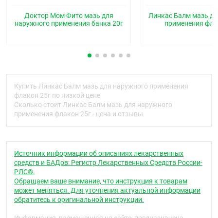
противовоспалительное и антисептическое
действие.
Доктор Мом Фито мазь для
Линкас Балм мазь дл
наружного применения банка 20г
применения фла
Фармакокинетика
®
Поскольку препарат Линкас
Балм оказывает
только местное действие, исследования
фармакокинетики не проводились.
Показания
Купить Линкас Балм мазь для наружного применения
В качестве симптоматического средства в составе
флакон 25г по низкой цене
комплексной терапии острых респираторных
Сколько стоит Линкас Балм мазь для наружного
заболеваний, сопровождающихся кашлем с
применения флакон 25г - цена и отзывы
трудноотделяемой мокротой, насморком,
чувством заложенности носа, а также при
мышечных болях, вызванных кашлем.
Источник информации об описаниях лекарственных
Противопоказания
средств и БАДов: Регистр Лекарственных Средств России-
РЛС®.
Повышенная чувствительность к компонентам
Обращаем ваше внимание, что инструкция к товарам
препарата, склонность к бронхоспазму,
может меняться. Для уточнения актуальной информации
повреждения кожных покровов, наличие кожных
обратитесь к оригинальной инструкции.
заболеваний на участках предполагаемого
применения препарата, беременность, период