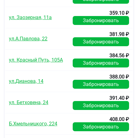
Хранить в недоступном для детей месте.
359.10 ₽
Срок годности
ул. Заозерная, 11а
Забронировать
3 года.
381.98 ₽
Не использовать по истечении срока годности.
ул.А.Павлова, 22
Забронировать
Условия отпуска из аптек
Без рецепта.
384.56 ₽
ул. Красный Путь, 105А
Забронировать
388.00 ₽
ул.Дианова, 14
Забронировать
391.40 ₽
ул. Бетховена, 24
Забронировать
408.00 ₽
Б.Хмельницкого, 224
Забронировать