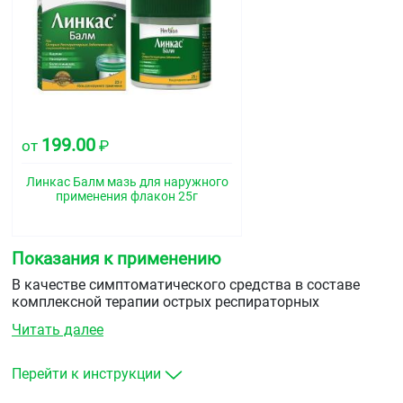
199.00
от
₽
Линкас Балм мазь для наружного
применения флакон 25г
Показания к применению
В качестве симптоматического средства в составе
комплексной терапии острых респираторных
заболеваний, сопровождающихся кашлем с
Читать далее
трудноотделяемой мокротой, насморком, чувством
заложенности носа, а также при мышечных болях,
вызванных кашлем.
Перейти к инструкции