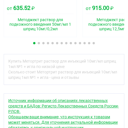
иммуносупрессивным действием.
635.52
915.00
от
₽
от
₽
Ингибирует дигидрофолатредуктазу, участвующую
в восстановлении дигидрофолиевой кислоты в
Методжект раствор для
Методжект раст
подкожного введения 50мг/мл 1
подкожного введени
тетрагидрофолиевую кислоту — переносчик
шприц 10мг/0,2мл
шприц 12,5мг/
углеродных фрагментов, необходимых для синтеза
пуриновых нуклеотидов и их производных.
Тормозит синтез, репарацию ДНК и клеточный
митоз (в S-фазе). Особо чувствительны к действию
метотрексата ткани с высокой пролиферацией
Купить Метортрит раствор для инъекций 10мг/мл шприц
клеток: опухолевая ткань, костный мозг, клетки
1мл №1 + игла по низкой цене
эпителия слизистых оболочек, эмбриональные
Сколько стоит Метортрит раствор для инъекций 10мг/мл
клетки.
шприц 1мл №1 + игла - цена и отзывы
Механизм действия при ревматоидном артрите
связан с иммуномодулирующим и
противовоспалительным действием препарата и
обусловлен индукцией апоптоза
Источник информации об описаниях лекарственных
быстропролифелирующих клеток (активированных
средств и БАДов: Регистр Лекарственных Средств России-
Т-лимфоцитов, фибробластов, синовиоцитов),
РЛС®.
ингибированием синтеза противовоспалительных
Обращаем ваше внимание, что инструкция к товарам
цитокинов IL-1 (Интерлейкин 1), ФНО-α (Фактор
может меняться. Для уточнения актуальной информации
некроза опухоли альфа)), усилением синтеза
обратитесь к оригинальной инструкции.