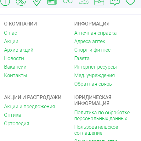
распределением, происходит кумуляция
метотрексата в печени, почках и селезёнке в виде
полиглутаматов и может задерживаться в
указанных органах в течение нескольких недель
О КОМПАНИИ
ИНФОРМАЦИЯ
или месяцев.
О нас
Аптечная справка
Показания
Акции
Адреса аптек
Ревматоидный артрит у взрослых
Архив акций
Спорт и фитнес
полиартритная форма ювенильного
Новости
Газета
идиопатического артрита в случае
недостаточного терапевтического ответа на
Вакансии
Интернет ресурсы
терапию нестероидными
Контакты
Мед. учреждения
противовоспалительными препаратами
Обратная связь
(НПВП)
тяжёлая форма псориаза у взрослых
пациентов, особенно в виде бляшек, в случае
АКЦИИ И РАСПРОДАЖИ
ЮРИДИЧЕСКАЯ
неэффективности стандартной терапии,
ИНФОРМАЦИЯ
Акции и предложения
включая фототерапию, PUVA-терапию и
Политика по обработке
применение ретиноидов
Оптика
персональных данных
тяжёлая форма псориатического артрита у
Ортопедия
взрослых пациентов.
Пользовательское
соглашение
Противопоказания