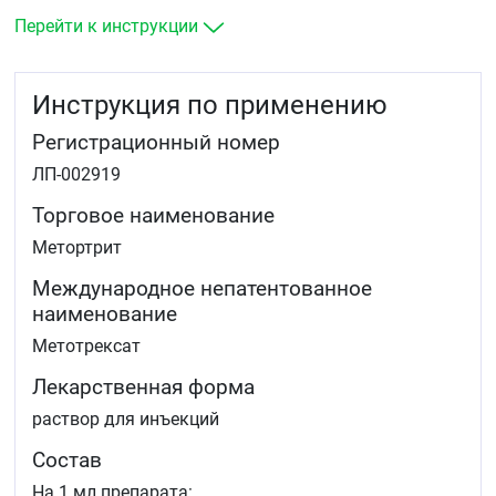
нестероидными противовоспалительными
препаратами (НПВП)
Перейти к инструкции
тяжёлая форма псориаза у взрослых пациентов,
особенно в виде бляшек, в случае
неэффективности стандартной терапии, включая
Инструкция по применению
фототерапию, PUVA-терапию и применение
ретиноидов
Регистрационный номер
тяжёлая форма псориатического артрита у
взрослых пациентов.
ЛП-002919
Торговое наименование
Метортрит
Международное непатентованное
наименование
Метотрексат
Лекарственная форма
раствор для инъекций
Состав
На 1 мл препарата: