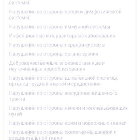
системы
не проникает через гематоэнцефалический барьер.
Нарушения со стороны крови и лимфатической
Метаболизм
системы
Нарушения со стороны иммунной системы
Метотрексат подвергается печёночному и
внутриклеточному метаболизму с образованием
Инфекционные и паразитарные заболевания
фармакологически активной полиглутаминовой
Нарушения со стороны нервной системы
формы, также ингибирующей
дигидрофолатредуктазу и синтез тимидина.
Нарушения со стороны органа зрения
Небольшое количество полиглютамат
Доброкачественные, злокачественные и
метотрексата может оставаться в тканях в
неуточнённые новообразования
течение длительного периода времени. Сохранение
и пролонгирование действия активных
Нарушения со стороны дыхательной системы,
метаболитов препарата различаются в
органов грудной клетки и средостения
зависимости от типа клеток, тканей и опухолей.
Нарушения со стороны желудочно-кишечного
Примерно 10 % введённого метотрексата
тракта
метаболизируется в печени. Основной метаболит —
Нарушения со стороны печени и желчевыводящих
7-гидроксиметотрексат.
путей
Выведение
Нарушения со стороны кожи и подкожных тканей
Средние значения T
при применении
Нарушения со стороны скелетно-мышечной и
½
2
метотрексата в дозе менее 30 мг/м
составляют
соединительной ткани