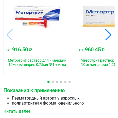
916.50
960.45
от
₽
от
₽
Метортрит раствор для инъекций
Метортрит раствор д
10мг/мл шприц 0,75мл №1 + игла
10мг/мл шприц 1,25м
Показания к применению
Ревматоидный артрит у взрослых
полиартритная форма ювенильного
идиопатического артрита в случае недостаточного
Читать далее
терапевтического ответа на терапию