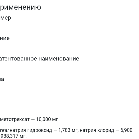
пузыря, рак яичка, рак яичников, рак полового
применению
члена, ретинобластома, медуллобластома
остеогенная саркома и саркома мягких тканей
омер
грибовидный микоз (далеко зашедшие стадии)
тяжёлые формы псориаза, псориатический артрит,
ревматоидный артрит, ювенильный хронический
артрит, дерматомиозит, системная красная
ние
волчанка, анкилозирующий спондилоартрит (при
неэффективности стандартной терапии).
атентованное наименование
ма
метотрексат — 10,000 мг
тва:
натрия гидроксид — 1,783 мг, натрия хлорид — 6,900
988,317 мг.