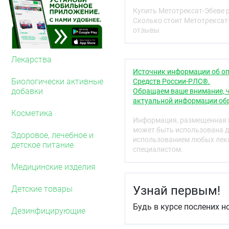
клетки. Когда клеточна
Купить Метотрексат-Эбеве 
большинстве нормальных
Сколько стоит Метотрексат-
роста злокачественных 
отзывы
ткани.
Механизм действия при
Лекарства
противовоспалительным 
быстропролифелирующих
Источник информации об оп
синовиоцитов), ингибиц
Биологически активные
Средств России-РЛС®.
(интерлейкин (ИЛ)-1, фа
добавки
Обращаем ваше внимание, ч
противовоспалительных 
актуальной информации обр
металлопротеиназ.
Косметика
Информация, размещенная н
У пациентов с ревматои
может быть использована д
Здоровое, лечебное и
симптомы воспаления (бо
использованием любых лека
детское питание
ограниченное количеств
специалистом.
метотрексата (в отноше
ревматоидном артрите).
Медицинские изделия
При псориазе увеличива
Узнай первым!
Детские товары
бляшках по сравнению с
различие в пролифераци
Будь в курсе послених н
Дезинфицирующие
метотрексата для лечен