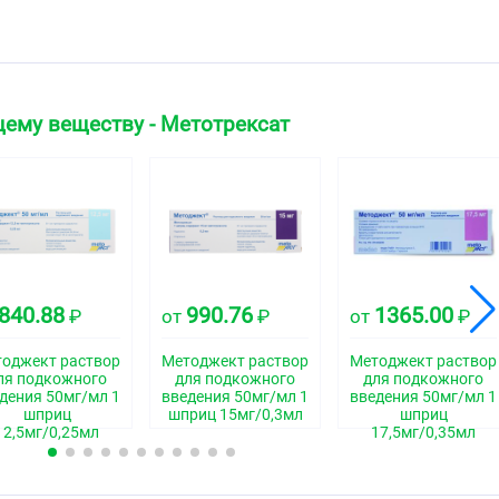
того цвета.
ская группа
ему веществу - Метотрексат
ство - антиметаболит
свойства
840.88
990.76
1365.00
₽
от
₽
от
₽
остатическое средство группы антиметаболитов —
лоты, обладающее иммуносупрессивным и
действием. Ингибирует дигидрофолатредуктазу,
оджект раствор
Методжект раствор
Методжект раствор
ля подкожного
для подкожного
для подкожного
овлении дигидрофолиевой кислоты в
дения 50мг/мл 1
введения 50мг/мл 1
введения 50мг/мл 1
лоту (переносчик углеродных фрагментов, необходимых
шприц
шприц 15мг/0,3мл
шприц
уклеотидов и их производных). Тормозит синтез,
12,5мг/0,25мл
17,5мг/0,35мл
ный митоз (в фазу синтеза). Особо чувствительны к
ткани с высокой пролиферацией клеток: опухолевая
летки эпителия слизистых оболочек, эмбриональные