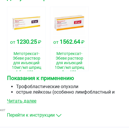
1230.25
1562.64
от
₽
от
₽
Метотрексат-
Метотрексат-
Эбеве раствор
Эбеве раствор
для инъекций
для инъекций
10мг/мл шприц
10мг/мл шприц
1,5мл №1 в
2мл №1
комплекте с 1
Показания к применению
иглой с
автоматической
Трофобластические опухоли
системой
острые лейкозы (особенно лимфобластный и
защиты иглы
миелобластный варианты)
Читать далее
нейролейкемия
неходжкинские лимфомы, включая лимфосаркому
жет
рак молочной железы, плоскоклеточный рак голов
Перейти к инструкции
и шеи, рак лёгкого, рак кожи, рак шейки матки, рак
вульвы, рак пищевода, рак почки, рак мочевого