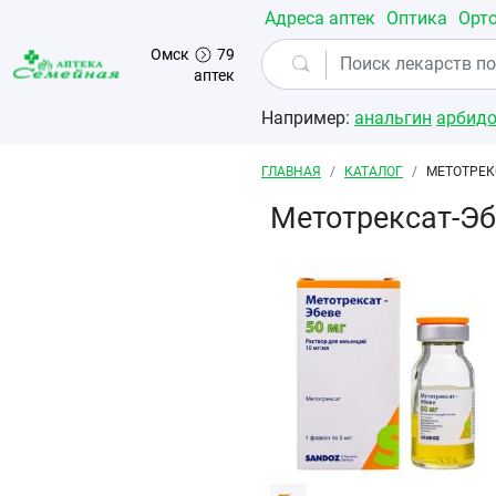
Перейти к основному содержанию
Адреса аптек
Оптика
Орт
Омск
79
аптек
Например:
анальгин
арбид
Строка навигации
ГЛАВНАЯ
КАТАЛОГ
МЕТОТРЕК
Метотрексат-Эб