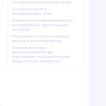
системы и соединительной ткани
Со стороны почек и
мочевыводящих путей
Влияние на течение беременности,
послеродовые и перинатальные
состояния
Нарушения со стороны половых
органов и молочной железы
Специальные меры
предосторожности при
уничтожении неиспользованных
лекарственных препаратов
896.00
1470.52
587.0
от
₽
от
₽
от
Методжект раствор
Методжект раствор
Методжект
для подкожного
для подкожного
для подк
введения 50мг/мл 1
введения 50мг/мл 1
введения 5
шприц 20мг/0,4мл
шприц 25мг/0,5мл
шприц 7,5м