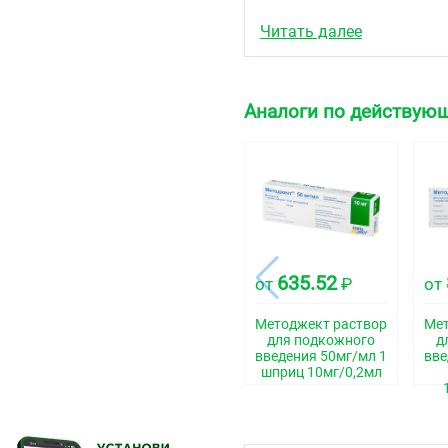
Описание
Читать далее
Прозрачный раствор жёл
Фармакотерапевтиче
Аналоги по действующ
Противоопухолевое сред
Код АТХ
L01BA01
Фармакологические 
Фармакодинамика
635.52
от
₽
от
Противоопухолевое, цит
аналогов фолиевой кис
противовоспалительным 
Методжект раствор
Мет
для подкожного
д
участвующую в восстан
введения 50мг/мл 1
вве
тетрагидрофолиевую кис
шприц 10мг/0,2мл
для синтеза пуриновых н
репарацию ДНК и клеточ
действию метотрексата 
ткань, костный мозг, к