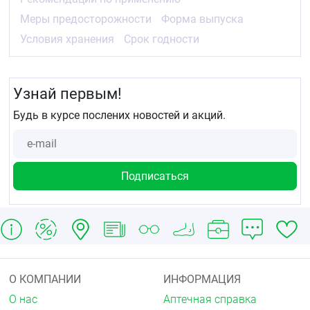
флакона по всей поверхности, а также по
Меры предосторожности
Форма выпуска
обрезанному краю ногтя.
Подождите 1–2 минуты, пока необходимое
Условия хранения
Срок годности
количество жидкости впитается в ноготь.
Применяйте МИКОСТОП лосьон утром и на
ночь не менее 8 недель, затем только на ночь
до полного восстановления нормального вида
Узнай первым!
ногтя.
Будь в курсе послених новостей и акций.
Меры предосторожности
Избегайте контакта с глазами и слизистыми
оболочками, возможна индивидуальная
непереносимость отдельных компонентов.
Форма выпуска
Туба ламинатная объемом 20 мл в картонных
пачках, флакон-капельница объемом 15 мл в
картонных пачках.
Условия хранения
Хранить в местах, недоступных для детей, при
О КОМПАНИИ
ИНФОРМАЦИЯ
температуре от +5 °С до +25 °С.
Срок годности
О нас
Аптечная справка