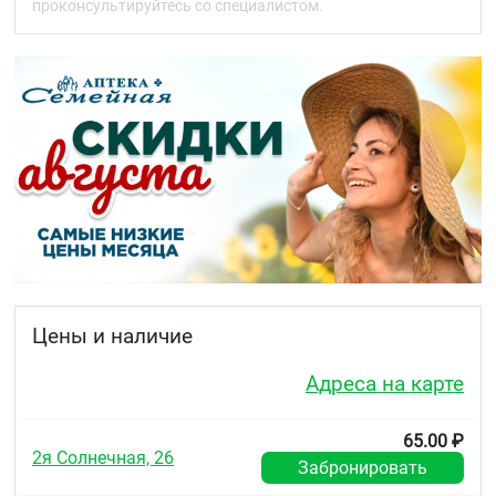
проконсультируйтесь со специалистом.
Антиоксидантный, Увлажнение, Восстановление,
Витаминизация, Противовоспалительный,
Успокаивающий, Защита, Гладкость, Объем, Блеск
Штрих-код и вес
Штрих-код: 4606711700749
Вес: 0.018 кг.
Цены и наличие
Адреса на карте
65.00 ₽
2я Солнечная, 26
Забронировать