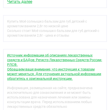
Читать далее
*Формула создана для сведения к минимум риска
возникновения аллергической реакции в случае
индивидуальной непереносимости ингредиентов
состава.
Купить Моё солнышко бальзам для губ детский с
ароматом ванили 2,8г по низкой цене
Условия хранения
Сколько стоит Моё солнышко бальзам для губ детский с
ароматом ванили 2,8г - цена и отзывы
Хранить при комнтатной температуре.Хранить в
местах недоступных для детей.Не использовать
после окончания срока годности.
Срок годности
Источник информации об описаниях лекарственных
См. на упаковке.
средств и БАДов: Регистр Лекарственных Средств России-
Условия отпуска из аптек
РЛС®.
Обращаем ваше внимание, что инструкция к товарам
Без рецепта
может меняться. Для уточнения актуальной информации
Пол
обратитесь к оригинальной инструкции.
Для женщин, Для мужчин
Информация, размещенная на сайте, предназначена
Форма выпуска
исключительно для ознакомления и не может быть
Бальзам
использована для назначения лечения или замены
Эффект
консультации врача. Перед использованием любых
лекарственных средств обязательно
Смягчение, Разглаживание, Упругость,