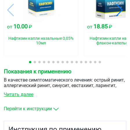
10.00
18.85
от
₽
от
₽
Нафтизин капли назальные 0,05%
Нафтизин капли наз
10мл
флакон-капельн
Показания к применению
В качестве симптоматического лечения: острый ринит,
аллергический ринит, синусит, евстахиит, ларингит,
отёк гортани аллергического генеза, отёк гортани на
Читать далее
фоне облучения, гиперемия слизистой оболочки после
операций на верхних дыхательных путях.
Перейти к инструкции
Для остановки носовых кровотечений, для облегчения
проведения риноскопии, для удлинения действия
местных анестетиков, применяемых для
Инструкция по применению
поверхностной анестезии.