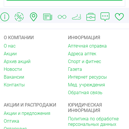
применении). Возможны аллергические реакции.
Передозировка
Случаи передозировки не описаны.
Взаимодействие с другими
лекарственными средствами
О КОМПАНИИ
ИНФОРМАЦИЯ
Не выявлено.
О нас
Аптечная справка
Акции
Адреса аптек
Влияние на способность управлять
Архив акций
Спорт и фитнес
транспортными средствами, механизмами
Новости
Газета
Препарат не влияет на способность управлять
транспортными средствами и заниматься другими
Вакансии
Интернет ресурсы
потенциально опасными видами деятельности,
Контакты
Мед. учреждения
требующими повышенной концентрации внимания
Обратная связь
и быстроты психомоторных реакций.
Форма выпуска
АКЦИИ И РАСПРОДАЖИ
ЮРИДИЧЕСКАЯ
ИНФОРМАЦИЯ
Масло, для приёма внутрь, местного и наружного
Акции и предложения
применения.
Политика по обработке
Оптика
персональных данных
Масло, для приёма внутрь, местного и наружного
Ортопедия