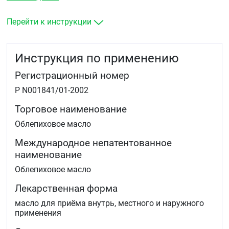
слизистых оболочек:
в гастроэнтерологии — при язвенной болезни
Перейти к инструкции
желудка и двенадцатиперстной кишки
в гинекологии — при кольпите, эндоцервиците,
эрозии шейки матки
Инструкция по применению
в оториноларингологии — послеоперационные
раны
Регистрационный номер
в проктологии при наружном геморрое
при раневых повреждениях кожи, лучевых
Р N001841/01-2002
поражениях, ожогах.
Торговое наименование
В качестве общеукрепляющего средства.
Облепиховое масло
Международное непатентованное
наименование
Облепиховое масло
Лекарственная форма
масло для приёма внутрь, местного и наружного
применения