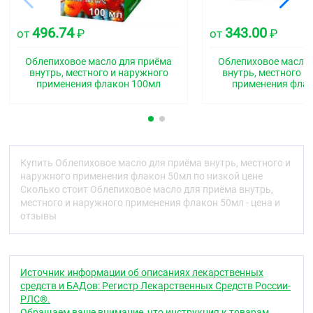
Стимулирует репаративные процессы в коже и
слизистых оболочках, ускоряет заживление
496.74
343.00
от
₽
от
₽
повреждённых тканей. Оказывает
общеукрепляющее действие, обладает
Облепиховое масло для приёма
Облепиховое масло 
антиоксидантным и цитопротекторным действием.
внутрь, местного и наружного
внутрь, местного и
Уменьшает интенсивность свободнорадикальных
применения флакон 100мл
применения фла
процессов и защищает от повреждения клеточные
и субклеточные мембраны. Фармакологическое
действие обусловлено наличием в облепиховом
масле каротина (провитамина A), токоферолов
(витамина E) и глицеридов ненасыщенных кислот.
Купить Облепиховое масло для приёма внутрь, местного и
Показания
наружного применения флакон 50мл по низкой цене
Сколько стоит Облепиховое масло для приёма внутрь,
В качестве ранозаживляющего средства для
местного и наружного применения флакон 50мл - цена и
стимуляции репаративных процессов в составе
отзывы
комбинированной терапии при поражениях кожи и
слизистых оболочек:
в гастроэнтерологии — при язвенной болезни
желудка и двенадцатиперстной кишки
Источник информации об описаниях лекарственных
в гинекологии — при кольпите, эндоцервиците,
средств и БАДов: Регистр Лекарственных Средств России-
эрозии шейки матки
РЛС®.
в оториноларингологии — послеоперационные
Обращаем ваше внимание, что инструкция к товарам