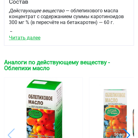
Состав
Действующее вещество
— облепихового масла
концентрат с содержанием суммы каротиноидов
300 мг % (в пересчёте на бетакаротен) — 60 г.
Вспомогательное вещество
— масло подсолнечное
Читать далее
— 40 г.
Описание
Маслянистая жидкость оранжево-красного. цвета
Аналоги по действующему веществу -
с характерным запахом допускается
Облепихи масло
незначительный осадок, растворяющийся при
нагревании до 40 °C.
Фармакотерапевтическая группа
Репарации тканей стимулятор растительного
происхождения
Код АТХ
D11A
Фармакологические свойства