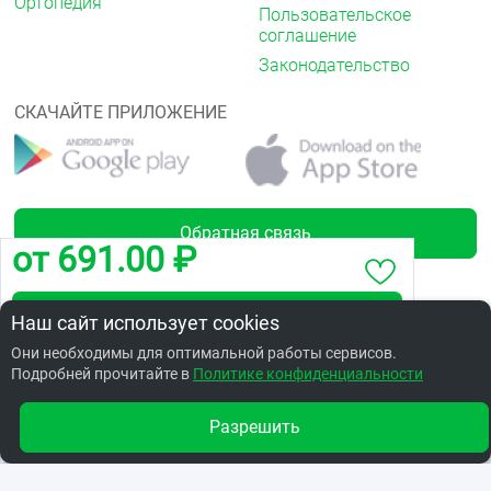
Ортопедия
Пользовательское
соглашение
Законодательство
СКАЧАЙТЕ ПРИЛОЖЕНИЕ
Обратная связь
от 691.00 ₽
Забронировать по адресу ул.Дианова,14
Наш сайт использует cookies
Лицензии
Они необходимы для оптимальной работы сервисов.
Подробней прочитайте в
Заказать в интернет аптеке по цене: 676.60 ₽
Политике конфиденциальности
Разрешить
Другие аптеки