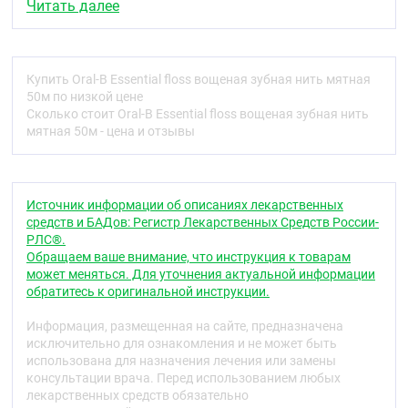
возможность легкого скольжения между зубами.
Читать далее
Рекомендации по применению
Оберните отрезок нити длиной 5 сантиметров
вокруг средних пальцев. Осторожно проведите
Купить Oral-B Essential floss вощеная зубная нить мятная
нить между зубами до линии десен. Поверните
50м по низкой цене
нить так, чтобы охватить наибольшую
Сколько стоит Oral-B Essential floss вощеная зубная нить
поверхность зуба. Аккуратно перемещайте нить
мятная 50м - цена и отзывы
вверх и вниз. Используйте новый участок зубной
нити для каждого зуба.
Источник информации об описаниях лекарственных
средств и БАДов: Регистр Лекарственных Средств России-
РЛС®.
Обращаем ваше внимание, что инструкция к товарам
может меняться. Для уточнения актуальной информации
обратитесь к оригинальной инструкции.
Информация, размещенная на сайте, предназначена
исключительно для ознакомления и не может быть
использована для назначения лечения или замены
консультации врача. Перед использованием любых
лекарственных средств обязательно