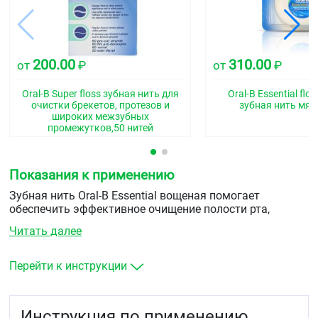
200.00
310.00
от
₽
от
₽
Oral-B Super floss зубная нить для
Oral-B Essential fl
очистки брекетов, протезов и
зубная нить мят
широких межзубных
промежутков,50 нитей
Показания к применению
Зубная нить Oral-B Essential вощеная помогает
обеспечить эффективное очищение полости рта,
придавая ощущение свежести. Она сочетает
Читать далее
специально разработанные волокна с полимерной
оболочкой, которая облегчает удаление налета.
Прочная, а также простая и комфортная в обращении.
Перейти к инструкции
Вощеное волокно обеспечивает возможность легкого
скольжения между зубами.
Инструкция по применению