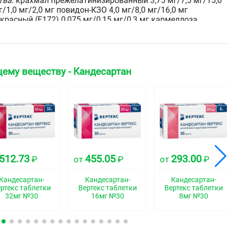
тва:
крахмал прежелатинизированный 3,75 мг/7,5 мг/15,0
/1,0 мг/2,0 мг повидон-КЗО 4,0 мг/8,0 мг/16,0 мг
красный (Е172) 0,075 мг/0,15 мг/0,3 мг кармеллоза
6,6 мг целлюлоза микрокристаллическая 17,5 мг/35,0
гидрат 43,725 мг/87,45 мг/174,9 мг магния стеарат 0,8
ему веществу - Кандесартан
 таблетки с риской на обеих сторонах и гравировкой "8|
|8" на другой стороне таблетки.
 таблетки с риской на одной стороне и гравировкой "С|
ски, на другой стороне таблетки — гравировка "16".
512.73
455.05
293.00
₽
от
₽
от
₽
Кандесартан-
Кандесартан-
Кандесартан-
ртекс таблетки
Вертекс таблетки
Вертекс таблетки
 таблетки с риской на одной стороне и гравировкой " С|
32мг №30
16мг №30
8мг №30
ски, на другой стороне таблетки гравировка "32".
ская группа