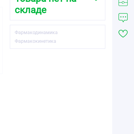
складе
Фармакодинамика
Фармакокинетика
1725.00
1408.95
752.52
от
₽
от
₽
от
₽
Ордисс Н
Ордисс Н
Ордисс таблетки
таблетки
таблетки
8мг №30
12,5мг+16мг
12,5мг+32мг
№60
№30