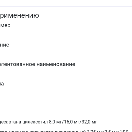
применению
омер
ние
атентованное наименование
ма
есартана цилексетил 8,0 мг/16,0 мг/32,0 мг