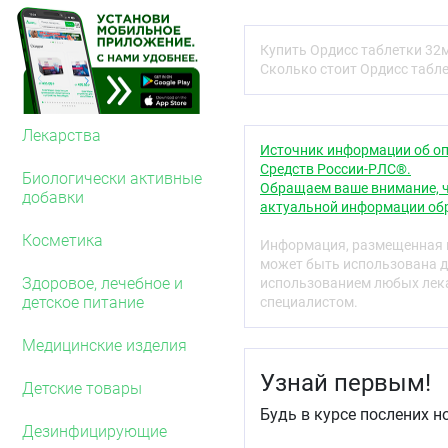
Ангиотензина II рецепто
Код АТХ
Купить Ордисс таблетки 32м
Сколько стоит Ордисс табле
C09CA06
Фармакологические 
Лекарства
Фармакодинамика
Источник информации об оп
Средств России-РЛС®.
Ангиотензин II — основ
Биологически активные
Обращаем ваше внимание, ч
(РААС), который играет 
добавки
актуальной информации обр
сердечной недостаточно
Основными физиологиче
Косметика
Информация, размещенная н
вазоконстрикция, стиму
может быть использована д
электролитного состоян
Здоровое, лечебное и
использованием любых лека
опосредованы взаимодей
детское питание
специалистом.
рецепторами типа 1 (AT1
Кандесартан — селективн
Медицинские изделия
ингибирует ангиотензи
Узнай первым!
превращение ангиотензин
Детские товары
приводит к накоплению б
Будь в курсе послених н
блокирования AT1-рецеп
Дезинфицирующие
повышение содержания ре