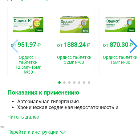
951.97
1883.24
870.30
от
₽
от
₽
от
₽
Ордисс Н
Ордисс таблетки
Ордисс таблетки
таблетки
32мг №60
16мг №30
12,5мг+16мг
№30
Показания к применению
Артериальная гипертензия.
Хроническая сердечная недостаточность и
нарушение систолической функции левого
Читать далее
желудочка (фракция выброса левого желудочка
(ФВЛЖ) не более 40 %) в качестве дополнительной
жет
терапии с АПФ ингибиторами или при
Перейти к инструкции
непереносимости АПФ ингибиторов.