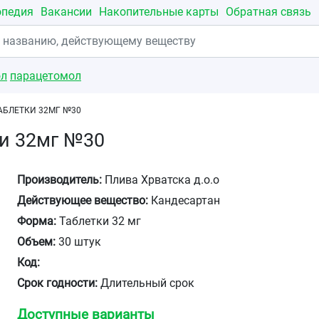
опедия
Вакансии
Накопительные карты
Обратная связь
ол
парацетомол
АБЛЕТКИ 32МГ №30
ки 32мг №30
Производитель:
Плива Хрватска д.о.о
Действующее вещество:
Кандесартан
Форма:
Таблетки 32 мг
Объем:
30 штук
Код:
Срок годности:
Длительный срок
Доступные варианты