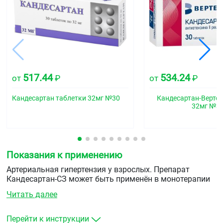
517.44
534.24
от
₽
от
₽
Кандесартан таблетки 32мг №30
Кандесартан-Вертек
32мг №3
Показания к применению
Артериальная гипертензия у взрослых. Препарат
Кандесартан-СЗ может быть применён в монотерапии
или в комбинации с другими гипотензивными
Читать далее
средствами.
Хроническая сердечная недостаточность III-IV
Перейти к инструкции