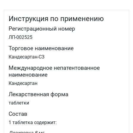
функциональный класс по классификации NYHA) у
взрослых пациентов с нарушением систолической
функции левого желудочка (снижение ФВЛЖ ≤40 %).
Инструкция по применению
Препарат Кандесартан-СЗ применяют в качестве
дополнительной терапии к ингибиторам
Регистрационный номер
ангиотензинпревращающего фермента (АПФ) или при
непереносимости ингибиторов АПФ (см. раздел
ЛП-002525
«Фармакодинамика»).
Торговое наименование
Кандесартан-СЗ
Международное непатентованное
наименование
Кандесартан
Лекарственная форма
таблетки
Состав
1 таблетка содержит:
Дозировка 8 мг