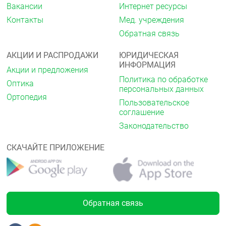
Вакансии
Интернет ресурсы
проконсультироваться с врачом.
Контакты
Мед. учреждения
Применение при беременности и в период
Обратная связь
грудного вскармливания
Парацетамол проникает через плацентарный
АКЦИИ И РАСПРОДАЖИ
ЮРИДИЧЕСКАЯ
барьер. В исследованиях на животных и у людей не
ИНФОРМАЦИЯ
Акции и предложения
было выявлено какого-либо риска при применении
Политика по обработке
препарата в период беременности или
Оптика
персональных данных
отрицательного воздействия парацетамола на
Ортопедия
развитие эмбриона и плода. Парацетамол может
Пользовательское
использоваться во время беременности, однако
соглашение
целесообразно использовать минимальные
Законодательство
эффективные дозы и максимально коротким
курсом.
СКАЧАЙТЕ ПРИЛОЖЕНИЕ
В небольших количествах проникает в грудное
молоко. В исследованиях не было установлено
отрицательного воздействия парацетамола на
организм ребёнка при грудном вскармливании.
Обратная связь
Способ применения и дозы
Внутрь, с большим количеством жидкости, через