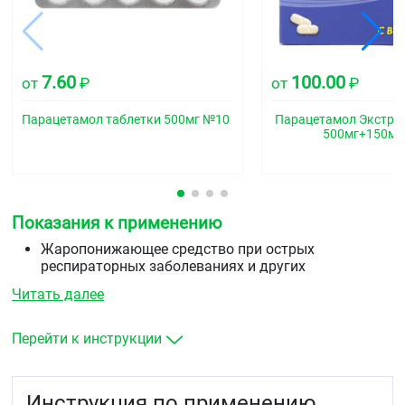
7.60
100.00
от
₽
от
₽
Парацетамол таблетки 500мг №10
Парацетамол Экстрат
500мг+150мг
Показания к применению
Жаропонижающее средство при острых
респираторных заболеваниях и других
инфекционно-воспалительных заболеваниях,
Читать далее
сопровождающихся повышением температуры
тела.
Обезболивающее средство при болевом синдроме
Перейти к инструкции
слабой и умеренной выраженности: артралгия,
миалгия, невралгия, мигрень, зубная и головная
боль, альгодисменорея, боль при травмах и
Инструкция по применению
ожогах.