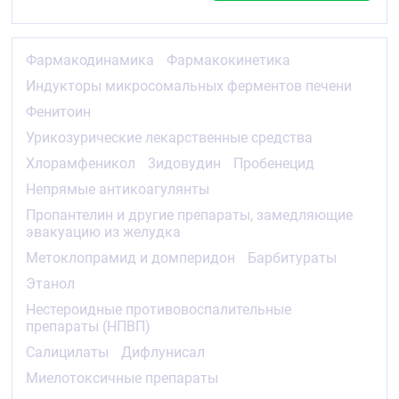
метаболизма являются гидроксилирование до 3-
гидроксипарацетамола и метоксилирование до 3-
метоксипарацетамола, которые впоследствии
Фармакодинамика
Фармакокинетика
конъюгируют с глюкуронидами или сульфатами.
Индукторы микросомальных ферментов печени
У взрослых преобладает глюкуронирование, у
Фенитоин
новорождённых (в том числе недоношенных) и
маленьких детей — сульфатирование.
Урикозурические лекарственные средства
Конъюгированные метаболиты парацетамола
Хлорамфеникол
3идовудин
Пробенецид
(глюкурониды, сульфаты и конъюгаты с
глутатионом) обладают низкой
Непрямые антикоагулянты
фармакологической (в том числе токсической)
Пропантелин и другие препараты, замедляющие
активностью.
эвакуацию из желудка
Показания
Метоклопрамид и домперидон
Барбитураты
Жаропонижающее средство при острых
Этанол
респираторных заболеваниях и других
Нестероидные противовоспалительные
инфекционно-воспалительных заболеваниях,
препараты (НПВП)
сопровождающихся повышением температуры
тела.
Салицилаты
Дифлунисал
Обезболивающее средство при болевом
синдроме слабой и умеренной выраженности:
Миелотоксичные препараты
артралгия, миалгия, невралгия, мигрень,