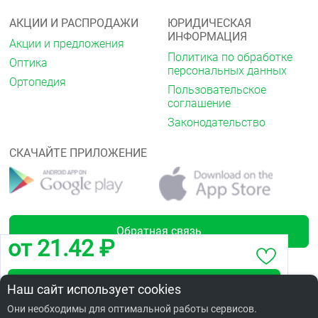
АКЦИИ И РАСПРОДАЖИ
ЮРИДИЧЕСКАЯ
ИНФОРМАЦИЯ
Акции и предложения
Политика по обработке
Оптика
персональных данных
Ортопедия
Пользовательское
соглашение
Законодательство
СКАЧАЙТЕ ПРИЛОЖЕНИЕ
Обратная связь
от 21.42 ₽
Забронировать по адресу 70 лет Октября,12
Наш сайт использует cookies
Лицензии
Они необходимы для оптимальной работы сервисов.