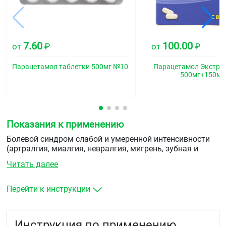
7.60
100.00
от
₽
от
₽
Парацетамол таблетки 500мг №10
Парацетамол Экстрат
500мг+150мг
Показания к применению
Болевой синдром слабой и умеренной интенсивности
(артралгия, миалгия, невралгия, мигрень, зубная и
головная боль, альгодисменорея), лихорадка при
Читать далее
инфекционно-воспалительных заболеваниях (в том
числе при вирусных инфекциях).
Перейти к инструкции
Инструкция по применению