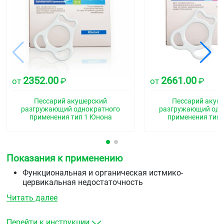
2352.00
2661.00
от
₽
от
₽
Пессарий акушерский
Пессарий акуш
разгружающий однократного
разгружающий одн
применения тип 1 Юнона
применения тип 
Показания к применению
Функциональная и органическая истмико-
цервикальная недостаточность
профилактика истмико-цервикальной
Читать далее
недостаточности у беременных
профилактика несостоятельности шва при
хирургической коррекции ИЦН.
Перейти к инструкции