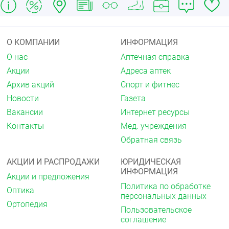
Противопоказания
Абсолютные:
О КОМПАНИИ
ИНФОРМАЦИЯ
данный метод не следует использовать в
О нас
Аптечная справка
клинических ситуациях, когда
пролонгирование беременности
Акции
Адреса аптек
нецелесообразно анатомические особенности
Архив акций
Спорт и фитнес
пациентки, препятствующие правильному
расположению пессария.
Новости
Газета
Вакансии
Интернет ресурсы
Относительные:
Контакты
Мед. учреждения
воспалительные заболевания влагалища,
Обратная связь
шейки матки, наружных половых органов
(требуется предварительная санация с
последующим бактериологическим
АКЦИИ И РАСПРОДАЖИ
ЮРИДИЧЕСКАЯ
контролем).
ИНФОРМАЦИЯ
Акции и предложения
Политика по обработке
Рекомендации по применению
Оптика
персональных данных
Ортопедия
Внимание!
Пользовательское
соглашение
Вставлять и снимать пессарий самостоятельно не