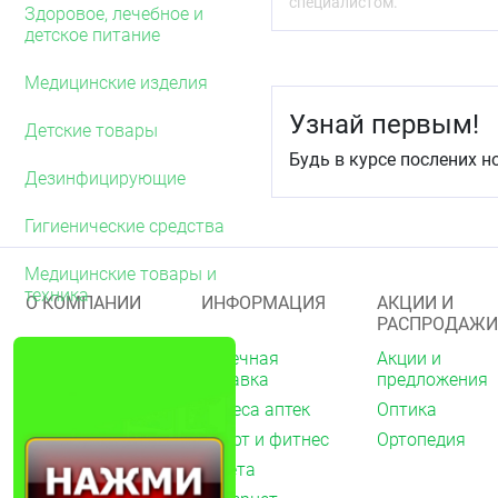
специалистом.
выбрасывайте использов
Здоровое, лечебное и
детское питание
Условия хранения
Хранить в сухом месте.
Медицинские изделия
Узнай первым!
Детские товары
Будь в курсе послених н
Дезинфицирующие
Гигиенические средства
Медицинские товары и
техника
О КОМПАНИИ
ИНФОРМАЦИЯ
АКЦИИ И
РАСПРОДАЖИ
О нас
Аптечная
Акции и
справка
предложения
Акции
Адреса аптек
Оптика
Архив акций
Спорт и фитнес
Ортопедия
Новости
Газета
Вакансии