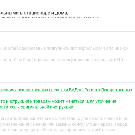
ольными в стационаре и дома;
й гигиены для людей с ;недержанием мочи и
равлять мочеиспусканием.
ия
ию в положении стоя:
 Plus Smail одноразовые подгузники для взрослых №10 по низкой
 из упаковки;
tandart Plus Smail одноразовые подгузники для взрослых №10 -
ик, надеть впитывающим слоем вверх, зафиксировать
ми заднюю и переднюю части подгузника.
ию в положении лёжа:
 из упаковки;
исаниях лекарственных средств и БАДов: Регистр Лекарственных
ик, расстелить изделие впитывающем слоем вверх;
 подгузник, перевернуть его набок;
то инструкция к товарам может меняться. Для уточнения
дгузник на человеке и зафиксировать каждую сторону
атитесь к оригинальной инструкции.
ью застёжек-липучек.
а сайте, предназначена исключительно для ознакомления и не
ания
ля назначения лечения или замены консультации врача. Перед
рственных средств обязательно проконсультируйтесь со
ик сверните и выбросьте в мусорное ведро. Не