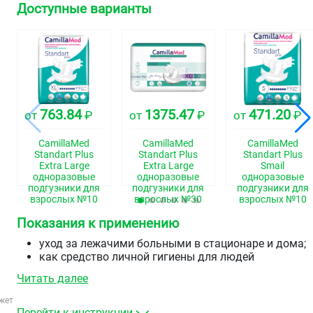
Доступные варианты
763.84
1375.47
471.20
от
₽
от
₽
от
₽
CamillaMed
CamillaMed
CamillaMed
Standart Plus
Standart Plus
Standart Plus
Extra Large
Extra Large
Smail
одноразовые
одноразовые
одноразовые
подгузники для
подгузники для
подгузники для
взрослых №10
взрослых №30
взрослых №10
Показания к применению
уход за лежачими больными в стационаре и дома;
как средство личной гигиены для людей
с недержанием мочи и невозможностью управлять
Читать далее
мочеиспусканием.
жет
Перейти к инструкции