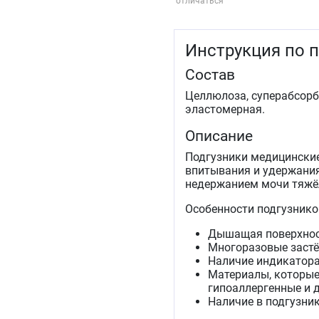
отличаться
Инструкция по 
Состав
Целлюлоза, суперабсорбе
эластомерная.
Описание
Подгузники медицински
впитывания и удержани
недержанием мочи тяжё
Особенности подгузнико
Дышащая поверхнос
Многоразовые застё
Наличие индикатора
Материалы, которые
гипоаллергенные и
Наличие в подгузни