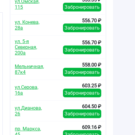
ул.Омская,
115
Забронировать
556.70 ₽
ул. Конева,
28а
Забронировать
ул. 5-я
556.70 ₽
Северная,
Забронировать
200а
558.00 ₽
Мельничная,
87к4
Забронировать
603.25 ₽
ул.Серова,
16а
Забронировать
604.50 ₽
ул.Дианова,
26
Забронировать
609.16 ₽
пр. Маркса,
45
Забронировать