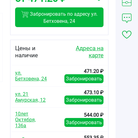
Забронировать по адресу ул.
Бетховена, 24
Цены и
Адреса на
930.93
1303.86
548.25
от
₽
от
₽
от
₽
наличие
карте
CamillaMed
CamillaMed
CamillaMed
Standart Plus
Standart Plus
Standart Plus
471.20 ₽
ул.
Smail
Large
Medium
одноразовые
одноразовые
одноразовые
Бетховена, 24
Забронировать
подгузники для
подгузники для
подгузники для
взрослых №30
взрослых №30
взрослых №10
473.10 ₽
ул. 21
Амурская, 12
Забронировать
10лет
544.00 ₽
Октября,
Забронировать
136а
553.35 ₽