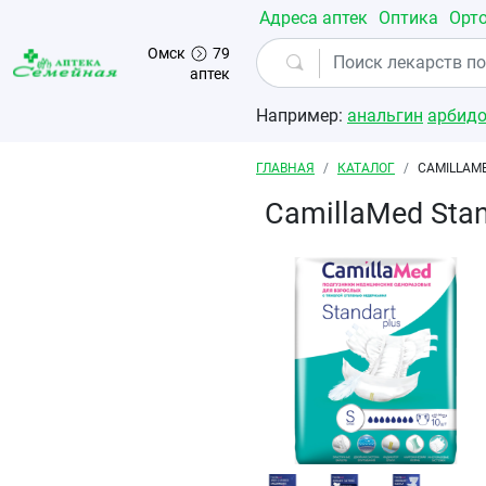
Перейти к основному содержанию
Адреса аптек
Оптика
Орт
Омск
79
аптек
Например:
анальгин
арбид
Строка навигации
ГЛАВНАЯ
КАТАЛОГ
CAMILLAM
CamillaMed Sta