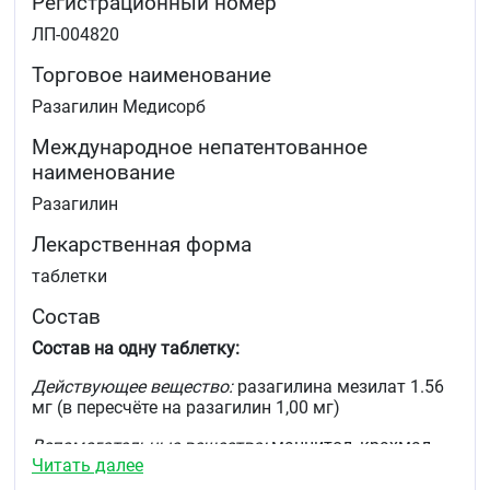
Регистрационный номер
ЛП-004820
Торговое наименование
Разагилин Медисорб
Международное непатентованное
наименование
Разагилин
Лекарственная форма
таблетки
Состав
Состав на одну таблетку:
Действующее вещество:
разагилина мезилат 1.56
мг (в пересчёте на разагилин 1,00 мг)
Вспомогательные вещества:
маннитол, крахмал
Читать далее
картофельный, крахмал прежелатинизированный,
тальк, магния стеарат.