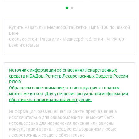
В результате ингибирующего действия препарата
на МАО типа В в центральной нервной системе
(ЦНС) повышается уровень дофамина, снижается
образование токсичных свободных радикалов,
Купить Разагилин Медисорб таблетки 1мг №100 по низкой
избыточное образование которых наблюдается
цене
при болезни Паркинсона. Разагилин обладает
Сколько стоит Разагилин Медисорб таблетки 1мг №100 -
также нейропротекторным действием.
цена и отзывы
В отличие от неселективных ингибиторов МАО,
препарат в терапевтических дозах не блокирует
метаболизм поступающих с пищей биогенных
Источник информации об описаниях лекарственных
аминов (например, тирамина), в связи с чем не
средств и БАДов: Регистр Лекарственных Средств России-
вызывает тирамин-обусловленного
РЛС®.
гипертензивного синдрома («сырный эффект»).
Обращаем ваше внимание, что инструкция к товарам
может меняться. Для уточнения актуальной информации
Фармакокинетика
обратитесь к оригинальной инструкции.
Всасывание
Информация, размещенная на сайте, предназначена
Разагилин быстро всасывается после приёма
исключительно для ознакомления и не может быть
внутрь, максимальная концентрация (Cmax) в
использована для назначения лечения или замены
плазме крови достигается через 0,5 ч. Абсолютная
консультации врача. Перед использованием любых
биодоступность препарата после однократного
лекарственных средств обязательно