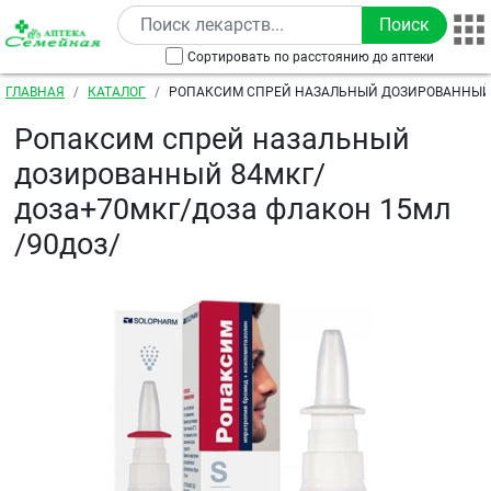
Перейти к основному содержанию
Сортировать по расстоянию до аптеки
Строка навигации
ГЛАВНАЯ
КАТАЛОГ
РОПАКСИМ СПРЕЙ НАЗАЛЬНЫЙ ДОЗИРОВАННЫЙ
ДОЗА+70МКГ/ДОЗА ФЛАКОН 15МЛ /90ДОЗ/
Ропаксим спрей назальный
дозированный 84мкг/
доза+70мкг/доза флакон 15мл
/90доз/