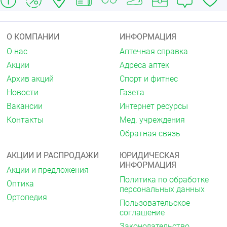
перед приёмом препарата обязательно
проконсультируйтесь с врачом
.
Применение при беременности и в период
О КОМПАНИИ
ИНФОРМАЦИЯ
грудного вскармливания
О нас
Аптечная справка
Применение препарата при беременности и в
Акции
Адреса аптек
период грудного вскармливания противопоказано.
Архив акций
Спорт и фитнес
Способ применения и дозы
Новости
Газета
Интраназально.
Вакансии
Интернет ресурсы
Для взрослых старше 18 лет: по 1 впрыскиванию в
Контакты
Мед. учреждения
каждый носовой ход 3 раза в сутки. Между двумя
Обратная связь
впрыскиваниями должно пройти не менее 6 часов.
АКЦИИ И РАСПРОДАЖИ
ЮРИДИЧЕСКАЯ
Препарат применяется не более 7 дней без
ИНФОРМАЦИЯ
консультации врача.
Акции и предложения
Политика по обработке
Перед первым применением спрея нажать на
Оптика
персональных данных
помповое дозирующее устройство несколько раз
Ортопедия
до выхода полной дозы. При дальнейшем
Пользовательское
использовании дополнительная активация
соглашение
дозирующего устройства не требуется. Если
Законодательство