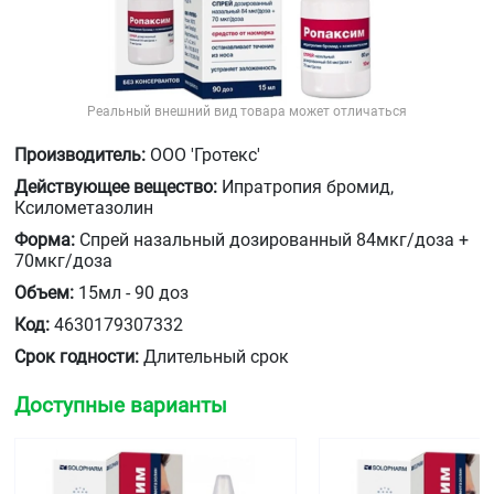
Реальный внешний вид товара может отличаться
Производитель:
ООО 'Гротекс'
Действующее вещество:
Ипратропия бромид,
Ксилометазолин
Форма:
Спрей назальный дозированный 84мкг/доза +
70мкг/доза
Объем:
15мл - 90 доз
Код:
4630179307332
Срок годности:
Длительный срок
Доступные варианты