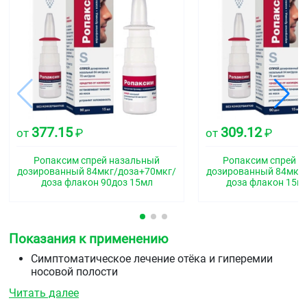
377.15
309.12
от
₽
от
₽
Ропаксим спрей назальный
Ропаксим спрей 
дозированный 84мкг/доза+70мкг/
дозированный 84мкг
доза флакон 90доз 15мл
доза флакон 15мл
Показания к применению
Симптоматическое лечение отёка и гиперемии
носовой полости
острые респираторные заболевания с явлениями
Читать далее
ринита (насморка), сопровождающегося