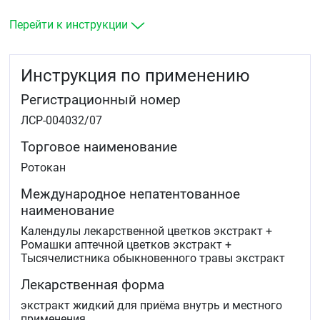
В гастроэнтерологии: гастродуодениты, хронические
Перейти к инструкции
энтериты и колиты (в комплексном лечении).
Инструкция по применению
Регистрационный номер
ЛСР-004032/07
Торговое наименование
Ротокан
Международное непатентованное
наименование
Календулы лекарственной цветков экстракт +
Ромашки аптечной цветков экстракт +
Тысячелистника обыкновенного травы экстракт
Лекарственная форма
экстракт жидкий для приёма внутрь и местного
применения