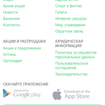
Архив акций
Спорт и фитнес
Или каждый флакон помещают в пачку, на
которую нанесен полный текст инструкции по
Новости
Газета
применению.
Вакансии
Интернет ресурсы
Условия хранения
Контакты
Мед. учреждения
Обратная связь
Хранить при температуре от 12 до 15 °C, в
защищённом от света месте.
АКЦИИ И РАСПРОДАЖИ
ЮРИДИЧЕСКАЯ
Хранить в местах, недоступных для детей.
ИНФОРМАЦИЯ
Акции и предложения
Срок годности
Политика по обработке
Оптика
персональных данных
2 года.
Ортопедия
Пользовательское
соглашение
Не применять по истечении срока годности,
указанного на упаковке.
Законодательство
Условия отпуска из аптек
СКАЧАЙТЕ ПРИЛОЖЕНИЕ
Без рецепта.