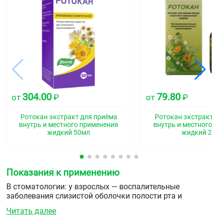
304.00
79.80
от
₽
от
₽
Ротокан экстракт для приёма
Ротокан экстракт 
внутрь и местного применения
внутрь и местного 
жидкий 50мл
жидкий 25
Показания к применению
В стоматологии: у взрослых — воспалительные
заболевания слизистой оболочки полости рта и
пародонта различной этиологии (афтозный стоматит,
Читать далее
пародонтит, язвенно-некротический гингивостоматит).