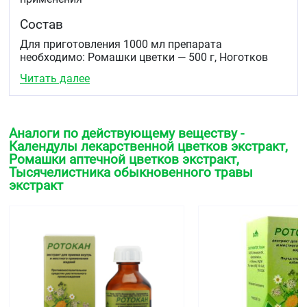
Состав
Для приготовления 1000 мл препарата
необходимо: Ромашки цветки — 500 г, Ноготков
цветки — 250 г, Тысячелистника трава — 250 г,
Читать далее
Этанол (этиловый спирт) 40 % — достаточное
количество, для получения 1000 мл препарата.
Описание
Аналоги по действующему веществу -
Жидкость тёмно-коричневого с оранжевым
Календулы лекарственной цветков экстракт,
оттенком цвета, специфического запаха. При
Ромашки аптечной цветков экстракт,
хранении допускается появление осадка.
Тысячелистника обыкновенного травы
экстракт
Фармакотерапевтическая группа
Противовоспалительное средство растительного
происхождения
Код АТХ
A01AB
Фармакологические свойства