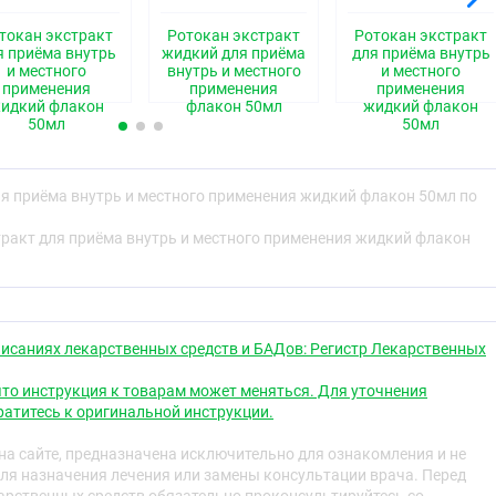
азмолитическими свойствами.
токан экстракт
Ротокан экстракт
Ротокан экстракт
я приёма внутрь
жидкий для приёма
для приёма внутрь
и местного
внутрь и местного
и местного
ительные заболевания слизистой оболочки полости рта и
применения
применения
применения
ологии (афтозный стоматит, пародонтит, язвенно-
идкий флакон
флакон 50мл
жидкий флакон
томатит).
50мл
50мл
стродуоденит, хронический энтерит и колит (в
ля приёма внутрь и местного применения жидкий флакон 50мл по
тракт для приёма внутрь и местного применения жидкий флакон
ность к компонентам препарата, возраст до 18 лет,
коголизм, черепно-мозговая травма, заболевания
еменности и в период грудного вскармливания
исаниях лекарственных средств и БАДов: Регистр Лекарственных
нение ротокана при беременности и в период грудного
с высоким содержанием этанола в препарате.
то инструкция к товарам может меняться. Для уточнения
атитесь к оригинальной инструкции.
и дозы
а сайте, предназначена исключительно для ознакомления и не
но.
ля назначения лечения или замены консультации врача. Перед