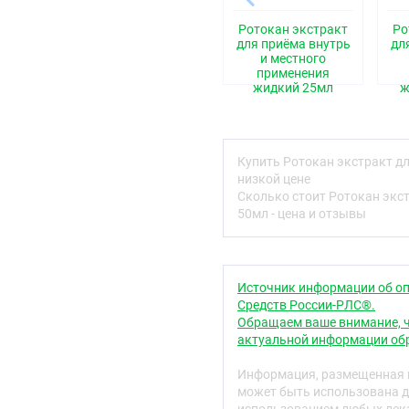
гемостатическими и сп
Ротокан экстракт
Ро
Показания
для приёма внутрь
дл
и местного
В стоматологии: воспал
применения
пародонта различной эти
жидкий 25мл
ж
некротический гингивос
В гастроэнтерологии: га
комплексном лечении).
Купить Ротокан экстракт д
Противопоказания
низкой цене
Сколько стоит Ротокан экс
Повышенная чувствитель
50мл - цена и отзывы
заболевания печени, ал
головного мозга.
Применение при бер
Источник информации об оп
Не рекомендуется приме
Средств России-РЛС®.
вскармливания в связи 
Обращаем ваше внимание, ч
актуальной информации обр
Способ применения 
Информация, размещенная н
Внутрь, местно, ректаль
может быть использована д