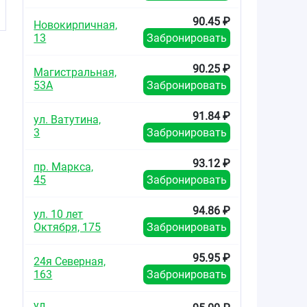
90.45 ₽
Новокирпичная,
13
Забронировать
90.25 ₽
Магистральная,
53А
Забронировать
91.84 ₽
ул. Ватутина,
3
Забронировать
93.12 ₽
пр. Маркса,
45
Забронировать
94.86 ₽
ул. 10 лет
Октября, 175
Забронировать
95.95 ₽
24я Северная,
163
Забронировать
ул.