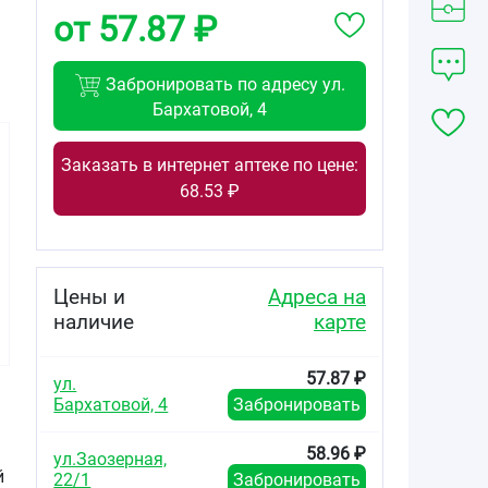
от 57.87 ₽
Забронировать по адресу ул.
Бархатовой, 4
Заказать в интернет аптеке по цене:
68.53 ₽
99.00
160.80
105.00
от
₽
от
₽
от
₽
Цены и
Адреса на
Ротокан
Ротокан
Ротокан
экстракт для
экстракт
экстракт для
наличие
карте
приёма внутрь и
жидкий для
приёма внутрь и
местного
приёма внутрь и
местного
применения
местного
применения
57.87 ₽
ул.
жидкий 25мл
применения
жидкий флакон
Бархатовой, 4
Забронировать
флакон 50мл
50мл
58.96 ₽
ул.Заозерная,
й
22/1
Забронировать