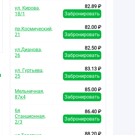
82.89 ₽
ул. Кирова,
18/1
Забронировать
82.00 ₽
пр.Космический,
21
Забронировать
82.50 ₽
ул.Дианова,
26
Забронировать
83.13 ₽
ул. Гуртьева,
а
25
Забронировать
85.00 ₽
Мельничная,
87к4
Забронировать
6я
86.40 ₽
Станционная,
Забронировать
2/3
87.00
62.90
от
₽
от
₽
88.20 ₽