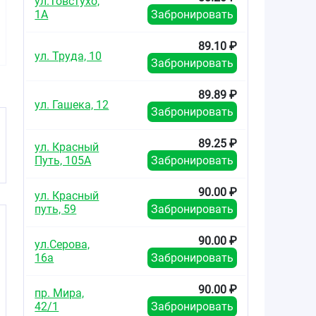
ул.Товстухо,
1А
Забронировать
Ротокан экстракт
Ротокан экстракт
жидкий для приёма
для приёма внутрь
89.10 ₽
внутрь и местного
и местного
ул. Труда, 10
применения
применения
Забронировать
флакон 50мл
жидкий флакон
25мл
89.89 ₽
ул. Гашека, 12
Забронировать
89.25 ₽
ул. Красный
Путь, 105А
Забронировать
90.00 ₽
ул. Красный
путь, 59
Забронировать
90.00 ₽
ул.Серова,
16а
Забронировать
90.00 ₽
пр. Мира,
42/1
Забронировать