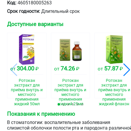
Код:
4605180005263
Срок годности:
Длительный срок
Доступные варианты
304.00
74.26
57.87
от
₽
от
₽
от
₽
Ротокан
Ротокан
Ротокан
экстракт для
экстракт для
экстракт для
приёма внутрь и
приёма внутрь и
приёма внутрь и
местного
местного
местного
применения
применения
применения
жидкий 50мл
жидкий 25мл
жидкий флакон
50мл
Показания к применению
В стоматологии: воспалительные заболевания
слизистой оболочки полости рта и пародонта различно