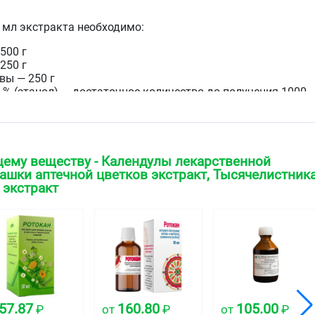
 мл экстракта необходимо:
500 г
250 г
вы — 250 г
 % (этанол) — достаточное количество до получения 1000
вого с оранжевым оттенком цвета с характерным
ему веществу - Календулы лекарственной
допускается появление осадка.
машки аптечной цветков экстракт, Тысячелистник
 экстракт
ская группа
средство растительного происхождения
свойства
ивовоспалительное действие, обладает
57.87
160.80
105.00
₽
от
₽
от
₽