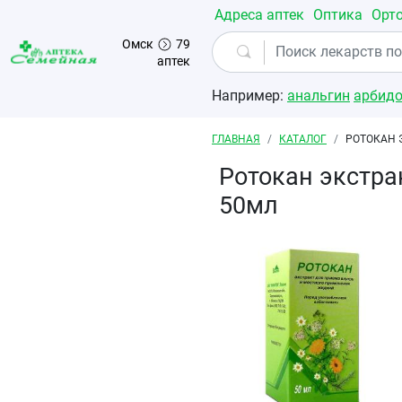
Перейти к основному содержанию
Адреса аптек
Оптика
Орт
Омск
79
аптек
Например:
анальгин
арбид
Строка навигации
ГЛАВНАЯ
КАТАЛОГ
РОТОКАН 
Ротокан экстра
50мл