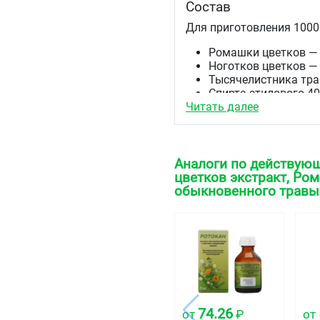
Состав
Для приготовления 1000
Ромашки цветков — 
Ноготков цветков — 
Тысячелистника тра
Спирта этилового 40
Читать далее
мл экстракта.
Описание
Жидкость темно-коричне
Аналоги по действующ
запахом. При хранении 
цветков экстракт, Ро
обыкновенного травы
Фармакотерапевтиче
Противовоспалительное 
Код АТХ
A01AB
Фармакологические 
Оказывает местное прот
74.26
от
₽
от