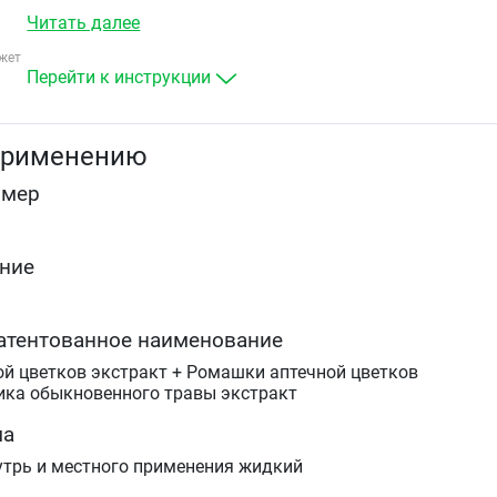
этиологии (афтозный стоматит, пародонтит, язвенно-
Читать далее
некротический гингивостоматит).
жет
В гастроэнтерологии: гастродуоденит, хронический
Перейти к инструкции
энтерит и колит (в комплексном лечении).
применению
омер
ние
атентованное наименование
й цветков экстракт + Ромашки аптечной цветков
ика обыкновенного травы экстракт
ма
утрь и местного применения жидкий