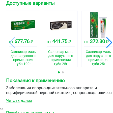
Доступные варианты
677.76
441.75
372.30
от
₽
от
₽
от
₽
Салвисар мазь
Салвисар мазь
Салвисар мазь
для наружного
для наружного
для наружного
применения
применения
применения
туба 100г
туба 25г
туба 25г
Показания к применению
Заболевания опорно-двигательного аппарата и
периферической нервной системы, сопровождающиеся
болевым синдромом:
Читать далее
артрит различной этиологии,
жет
артралгии,
Перейти к инструкции