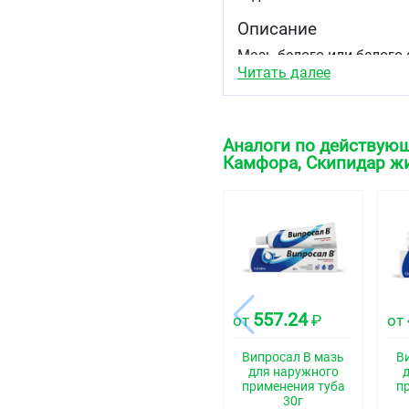
Описание
Мазь белого или белого
камфоры и скипидара.
Читать далее
Фармакотерапевтиче
Местнораздражающее ср
Аналоги по действующ
Камфора, Скипидар ж
Код АТХ
M02AX10
Фармакологические 
Фармакодинамика
Обладает местным раз
компонент змеиного яда
действие энзиматически
557.24
от
₽
от
процесс заживления. Вы
подкожной клетчатки, р
Випросал В мазь
В
для наружного
Показания
применения туба
п
30г