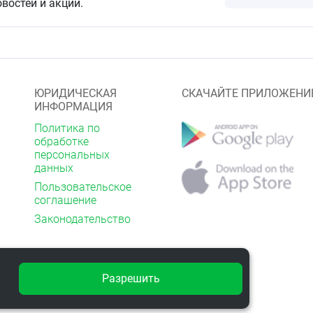
овостей и акций.
и дозы
 ч. ложки) мази по частям наносят на область
втирают в кожу 1 раз/сут, при сильных болях — 2 раза/
евого синдрома, но не более 10 дней без консультации
ЮРИДИЧЕСКАЯ
СКАЧАЙТЕ ПРИЛОЖЕНИ
ИНФОРМАЦИЯ
Политика по
процессе втирания, обычно проходит через несколько
обработке
чаях — кожные аллергические реакции, исчезающие после
персональных
данных
явлений рекомендуется предварительно нанести
Пользовательское
ази на кожу для определения чувствительности.
соглашение
Законодательство
та в рекомендуемой дозе о случаях передозировки не
Разрешить
ругими лекарственными средствами
иятном взаимодействии препарата с другими