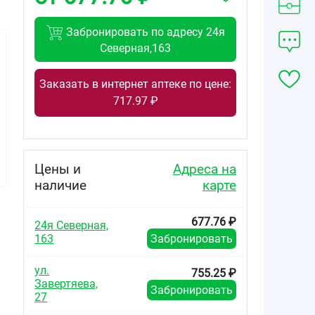
Забронировать по адресу 24я
Северная,163
Заказать в интернет аптеке по цене:
717.97 ₽
488.88
от
₽
Салвисар мазь
для наружного
Цены и
Адреса на
применения
туба 50г
наличие
карте
677.76 ₽
24я Северная,
163
Забронировать
ул.
755.25 ₽
Завертяева,
Забронировать
27