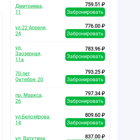
759.51 ₽
Дмитриева,
11
Забронировать
776.00 ₽
ул.22 Апреля,
24
Забронировать
ул.
783.96 ₽
Заозерная,
Забронировать
11а
793.25 ₽
70 лет
Октября, 20
Забронировать
797.34 ₽
пр. Маркса,
26
Забронировать
809.60 ₽
ул.Белозёрова,
14
Забронировать
837.00 ₽
ул. Ватутина,