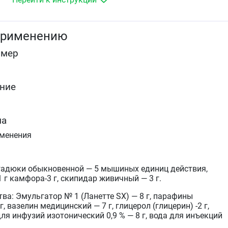
невралгии,
миалгии.
применению
омер
ние
ма
именения
гадюки обыкновенной — 5 мышиных единиц действия,
 г камфора-3 г, скипидар живичный — 3 г.
ва: Эмульгатор № 1 (Ланетте SX) — 8 г, парафины
, вазелин медицинский — 7 г, глицерол (глицерин) -2 г,
ля инфузий изотонический 0,9 % — 8 г, вода для инъекций