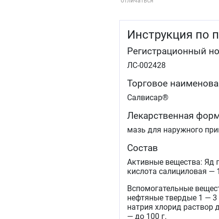
отличаться
Инструкция по 
Регистрационный н
ЛС-002428
Торговое наименова
Салвисар®
Лекарственная фор
мазь для наружного пр
Состав
Активные вещества: Яд 
кислота салициловая — 1
Вспомогательные вещест
нефтяные твердые 1 — 3 г
натрия хлорид раствор д
— до 100 г.