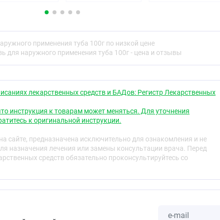
гательного аппарата и периферической нервной системы,
евым синдромом:
иологии,
аружного применения туба 100г по низкой цене
ь для наружного применения туба 100г - цена и отзывы
к компонентам мази, кожные заболевания (в том числе
исаниях лекарственных средств и БАДов: Регистр Лекарственных
чковые, нарушение целостности кожных покровов в месте
ктивный туберкулёз лёгких, лихорадочные состояния,
то инструкция к товарам может меняться. Для уточнения
ая недостаточность мозгового и коронарного
атитесь к оригинальной инструкции.
ость к ангиоспазмам, тяжёлая печёночная или почечная
нность, период лактации.
а сайте, предназначена исключительно для ознакомления и не
ля назначения лечения или замены консультации врача. Перед
рственных средств обязательно проконсультируйтесь со
одимость применения препарата у детей определяется
еменности и в период грудного вскармливания
н к применению при беременности и в период лактации
я).