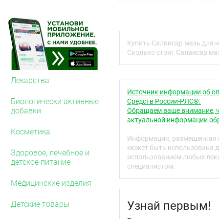
Заболевания опорно-дви
сопровождающиеся бол
артрит различной эт
артралгии,
Купить Салвисар мазь для н
невралгии,
Сколько стоит Салвисар маз
миалгии.
Противопоказания
Лекарства
Гиперчувствительность 
Источник информации об оп
аллергические и гнойни
Биологически активные
Средств России-РЛС®.
нанесения препарата), а
добавки
Обращаем ваше внимание, ч
общее истощение, тяжёл
актуальной информации обр
кровообращения, склонн
Косметика
недостаточность, береме
Информация, размещенная н
может быть использована д
С осторожностью
Здоровое, лечебное и
использованием любых лека
детское питание
Детский возраст. Необх
специалистом.
индивидуально.
Медицинские изделия
Применение при бер
Узнай первым!
Детские товары
Препарат противопоказа
(грудного вскармливани