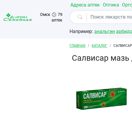
Перейти к основному содержанию
Адреса аптек
Оптика
Орт
Омск
79
аптек
Например:
анальгин
арбид
Строка навигации
ГЛАВНАЯ
КАТАЛОГ
САЛВИСАР
Салвисар мазь 