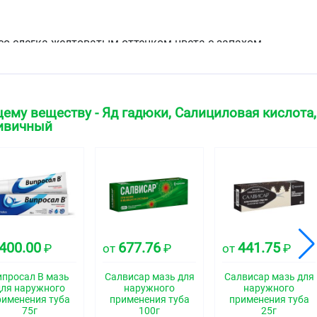
 со слегка желтоватым оттенком цвета с запахом
ская группа
едство природного происхождения
ему веществу - Яд гадюки, Салициловая кислота,
ивичный
свойства
дражающим и обезболивающим действием. Нейротропный
, входящий в состав, оказывает анальгетическое
й компонент с гиалуронидазной активностью ускоряет
400.00
677.76
441.75
₽
от
₽
от
₽
зывает раздражение чувствительных рецепторов кожи и
асширяет сосуды, улучшает трофику тканей.
ипросал В мазь
Салвисар мазь для
Салвисар мазь для
для наружного
наружного
наружного
рименения туба
применения туба
применения туба
75г
100г
25г