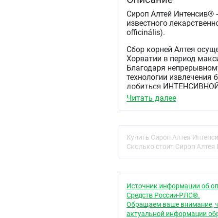
Сироп Алтей Интенсив® 
известного лекарственно
officinális).
Сбор корней Алтея осущ
Хорватии в период мак
Благодаря непрерывном
технологии извлечения 
добиться ИНТЕНСИВНОЙ к
Читать далее
Сироп Алтея ИНТЕНСИВ с
уменьшению раздраж
облегчению сухого 
Купить Сироп Алтея Интенс
обволакивающему, 
Сколько стоит Сироп Алтея 
Натуральный сироп Алте
обусловленный природны
содержит ароматизаторо
Источник информации об оп
Область применен
Средств России-РЛС®.
Обращаем ваше внимание, ч
Рекомендуется в качест
актуальной информации обр
дополнительного источ