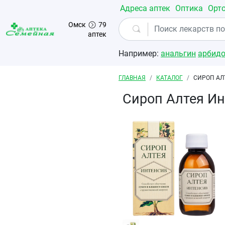
Перейти к основному содержанию
Адреса аптек
Оптика
Орт
Омск
79
аптек
Например:
анальгин
арбид
Строка навигации
ГЛАВНАЯ
КАТАЛОГ
СИРОП АЛ
Сироп Алтея И