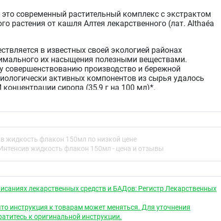
- это современный растительный комплекс с экстрактом
го растения от кашля Алтея лекарственного (лат. Althaéa
ествляется в известных своей экологией районах
симального их насыщения полезными веществами.
у совершенствованию производство и бережной
биологически активных компонентов из сырья удалось
онцентрации сиропа (35,9 г на 100 мл)*.
пособствует:
ения верхних дыхательных путей и першения в горле
и влажного кашля с трудноотделяемой мокротой
ив жидкость флакон 150мл по низкой цене
смягчающему, легкому отхаркивающему действию.
Интенсив жидкость флакон 150мл - цена и отзывы
я Интенсив имеет приятный сладковатый вкус,
м комплексом полисахаридов. Подходит для веганов, не
в и улучшителей вкуса.
исаниях лекарственных средств и БАДов: Регистр Лекарственных
ия
то инструкция к товарам может меняться. Для уточнения
ве биологически активной добавки к пище —
атитесь к оригинальной инструкции.
ника полисахаридов. Способствует уменьшению