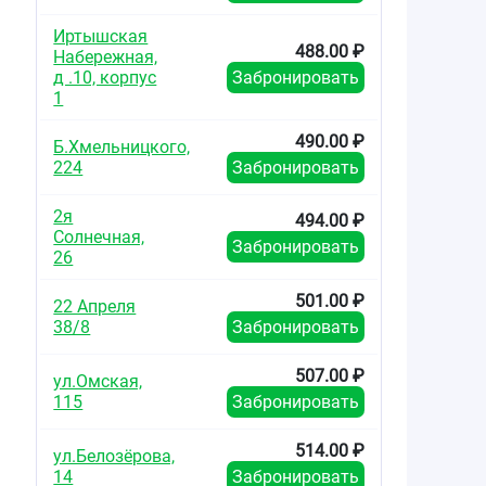
Иртышская
488.00 ₽
Набережная,
д .10, корпус
Забронировать
1
490.00 ₽
Б.Хмельницкого,
224
Забронировать
2я
494.00 ₽
Солнечная,
Забронировать
26
501.00 ₽
22 Апреля
38/8
Забронировать
507.00 ₽
ул.Омская,
115
Забронировать
514.00 ₽
ул.Белозёрова,
14
Забронировать