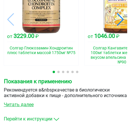
3229.00
1046.00
от
₽
от
₽
Солгар Глюкозамин-Хондроитин
Солгар Кангавитес
плюс таблетки массой 1750мг №75
100мг таблетки жев
вкусом апельсина м
№90
Показания к применению
Рекомендуется в&nbspкачестве в биологически
активной добавки к пище - дополнительного источника
кальция и витамина D3.
Читать далее
&nbsp
Перейти к инструкции