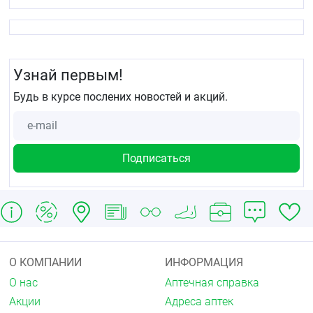
Условия хранения
Хранить в сухом, недоступном для детей месте при
температуре не выше +25 °C.
Срок годности
Узнай первым!
3 года.
Будь в курсе послених новостей и акций.
О КОМПАНИИ
ИНФОРМАЦИЯ
О нас
Аптечная справка
Акции
Адреса аптек