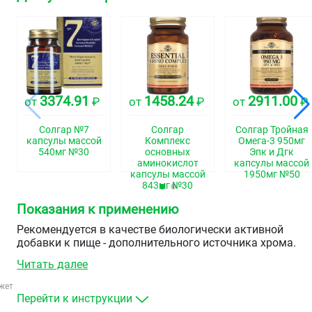
3374.91
1458.24
2911.00
от
₽
от
₽
от
₽
Солгар №7
Солгар
Солгар Тройная
капсулы массой
Комплекс
Омега-3 950мг
540мг №30
основных
Эпк и Дгк
аминокислот
капсулы массой
капсулы массой
1950мг №50
843мг №30
Показания к применению
Рекомендуется в качестве биологически активной
добавки к пище - дополнительного источника хрома.
Читать далее
жет
Перейти к инструкции