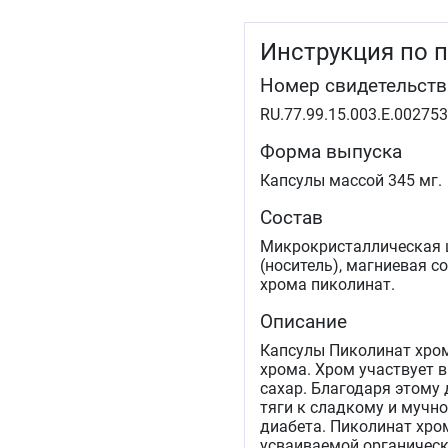
Инструкция по 
Номер свидетельств
RU.77.99.15.003.Е.002753
Форма выпуска
Капсулы массой 345 мг.
Состав
Микрокристаллическая 
(носитель), магниевая с
хрома пиколинат.
Описание
Капсулы Пиколинат хром
хрома. Хром участвует 
сахар. Благодаря этому
тяги к сладкому и мучн
диабета. Пиколинат хро
усваиваемой органическ