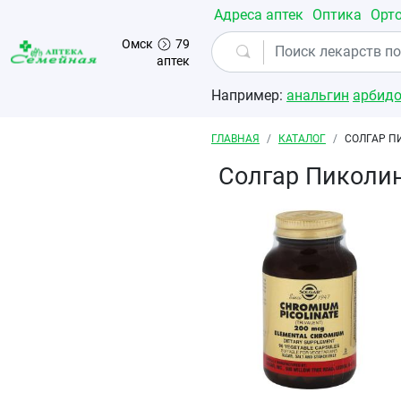
Перейти к основному содержанию
Адреса аптек
Оптика
Орт
Омск
79
аптек
Например:
анальгин
арбид
Строка навигации
ГЛАВНАЯ
КАТАЛОГ
СОЛГАР П
Солгар Пиколи