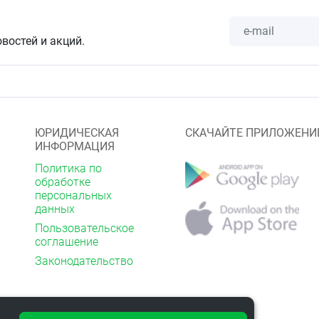
ная добавка (БАД) к пище.
твенным средством.
рекомендуется проконсультироваться с врачом.
овостей и акций.
нном от света месте при температуре от +15°С до +30°C.
ЮРИДИЧЕСКАЯ
СКАЧАЙТЕ ПРИЛОЖЕНИ
ИНФОРМАЦИЯ
Политика по
обработке
персональных
данных
Пользовательское
соглашение
Законодательство