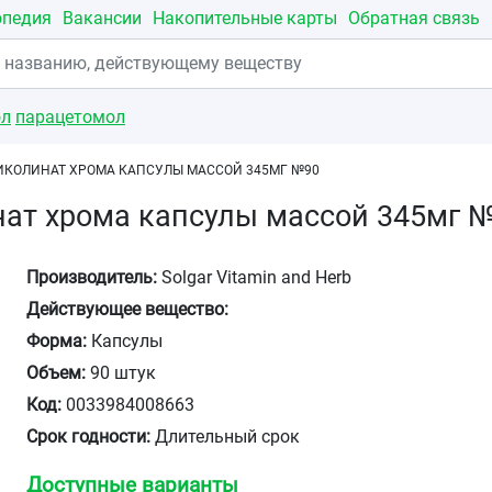
опедия
Вакансии
Накопительные карты
Обратная связь
ол
парацетомол
ИКОЛИНАТ ХРОМА КАПСУЛЫ МАССОЙ 345МГ №90
нат хрома капсулы массой 345мг 
Производитель:
Solgar Vitamin and Herb
Действующее вещество:
Форма:
Капсулы
Объем:
90 штук
Код:
0033984008663
Срок годности:
Длительный срок
Доступные варианты