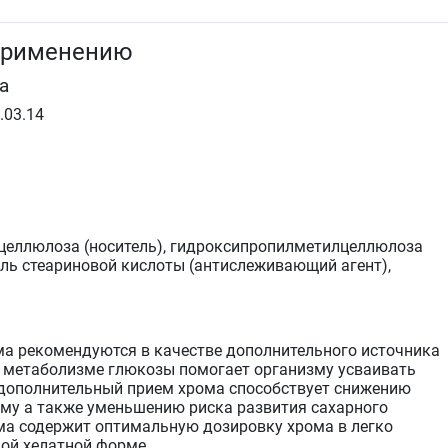
применению
а
.03.14
целлюлоза (носитель), гидроксипропилметилцеллюлоза
оль стеариновой кислоты (антислеживающий агент),
а рекомендуются в качестве дополнительного источника
в метаболизме глюкозы помогает организму усваивать
 дополнительный прием хрома способствует снижению
ому а также уменьшению риска развития сахарного
ма содержит оптимальную дозировку хрома в легко
ой хелатной форме.