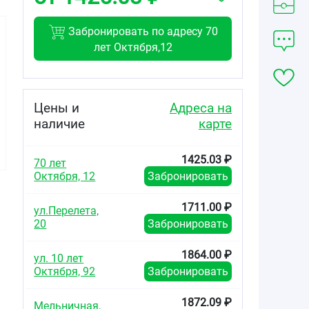
Забронировать по адресу 70
лет Октября,12
2911.00
от
₽
Цены и
Адреса на
Солгар Тройная
наличие
карте
Омега-3 950мг
Эпк и Дгк
капсулы массой
1425.03 ₽
70 лет
1950мг №50
Октября, 12
Забронировать
1711.00 ₽
ул.Перелета,
20
Забронировать
1864.00 ₽
ул. 10 лет
Октября, 92
Забронировать
1872.09 ₽
Мельничная,