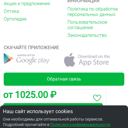
ИНФОРМАЦИЯ
Акции и предложения
Политика по обработке
Оптика
персональных данных
Ортопедия
Пользовательское
соглашение
Законодательство
СКАЧАЙТЕ ПРИЛОЖЕНИЕ
Обратная связь
от 1025.00 ₽
Лицензии
Забронировать по адресу пр. Мира, 100
Наш сайт использует cookies
Они необходимы для оптимальной работы сервисов.
Подробней прочитайте в
Заказать в интернет аптеке по цене: 954.57 ₽
Политике конфиденциальности