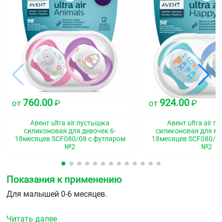
760.00
924.00
от
₽
от
₽
Авент ultra air пустышка
Авент ultra air 
силиконовая для девочек 6-
силиконовая для ма
18месяцев SCF080/08 с футляром
18месяцев SCF080/15
№2
№2
Показания к применению
Для малышей 0-6 месяцев.
Читать далее