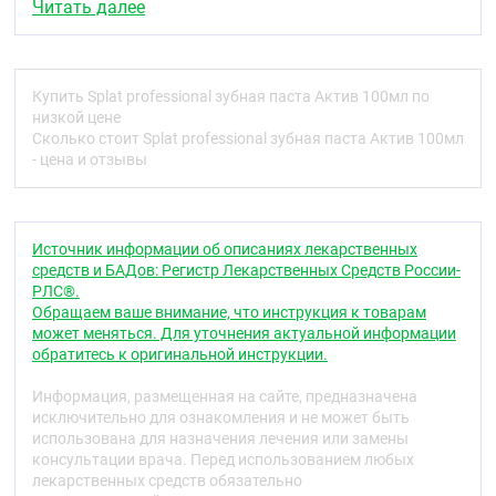
эффективных источников ионов кальция –
Читать далее
способствует укреплению эмали, активирует
процессы реминерализации. Фторид-ионы
оказывают воздействие на бактерии, вызывающие
кариес. Паста с высокодейственными экстрактами
Купить Splat professional зубная паста Актив 100мл по
лекарственных растений предназначена для
низкой цене
профилактики пародонтита. Ионы кальция
Сколько стоит Splat professional зубная паста Актив 100мл
способствуют восстановлению и укреплению
- цена и отзывы
эмали. Монофторфосфат натрия надежно
защищает от кариеса. Инновационная система
Sp.White system® бережно очищает и полирует
эмаль до блеска.
Источник информации об описаниях лекарственных
Паста не содержит красителей. Темный цвет пасты
средств и БАДов: Регистр Лекарственных Средств России-
обусловлен естественным цветом натуральных
РЛС®.
экстрактов растений. Содержит фтор (1000 ppm).
Обращаем ваше внимание, что инструкция к товарам
может меняться. Для уточнения актуальной информации
Клинически доказано:
обратитесь к оригинальной инструкции.
Противовоспалительный эффект – 54,2%.
Информация, размещенная на сайте, предназначена
Кровоостанавливающий эффект – 58,2%.
исключительно для ознакомления и не может быть
Очищающий эффект – 40,3%.
использована для назначения лечения или замены
Факты:
консультации врача. Перед использованием любых
лекарственных средств обязательно