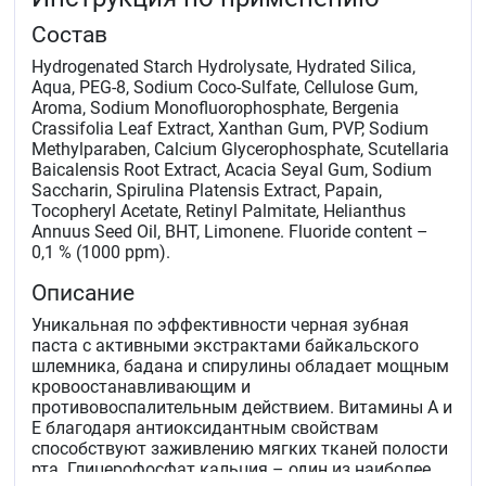
Состав
Hydrogenated Starch Hydrolysate, Hydrated Silica,
Aqua, PEG-8, Sodium Coco-Sulfate, Cellulose Gum,
Aroma, Sodium Monofluorophosphate, Bergenia
Crassifolia Leaf Extract, Xanthan Gum, PVP, Sodium
Methylparaben, Calcium Glycerophosphate, Scutellaria
Baicalensis Root Extract, Acacia Seyal Gum, Sodium
Saccharin, Spirulina Platensis Extract, Papain,
Tocopheryl Acetate, Retinyl Palmitate, Helianthus
Annuus Seed Oil, BHT, Limonene. Fluoride content –
0,1 % (1000 ppm).
Описание
Уникальная по эффективности черная зубная
паста с активными экстрактами байкальского
шлемника, бадана и спирулины обладает мощным
кровоостанавливающим и
противовоспалительным действием. Витамины А и
Е благодаря антиоксидантным свойствам
способствуют заживлению мягких тканей полости
рта. Глицерофосфат кальция – один из наиболее