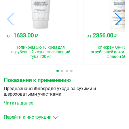
1633.00
2356.00
от
₽
от
₽
Топикрем UR-10 крем для
Топикрем UR-10 
огрубевшей кожи смягчающий
огрубевшей кожи 
туба 200мл
флакон 50
Показания к применению
Предназначен&nbspдля ухода за сухими и
шероховатыми участками:
Читать далее
Увлажняет и питает.
Придаёт коже мягкость и гладкость.
Убирает чувство стянутости и восстанавливает
Перейти к инструкции
защитную липидную пленку.