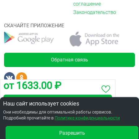
соглашение
Законодательство
СКАЧАЙТЕ ПРИЛОЖЕНИЕ
Обратная связь
от 1633.00 ₽
Лицензии
Забронировать по адресу пр. Мира, 100
Наш сайт использует cookies
Они необходимы для оптимальной работы сервисов.
Подробней прочитайте в
Заказать в интернет аптеке по цене: 2185.70 ₽
Политике конфиденциальности
Разрешить
Другие аптеки