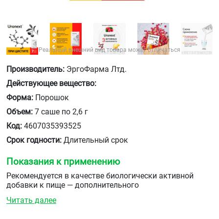
Реальный внешний вид товара может отличаться
Производитель:
ЭргоФарма Лтд.
Действующее вещество:
Форма:
Порошок
Объем:
7 саше по 2,6 г
Код:
4607035393525
Срок годности:
Длительный срок
Показания к применению
Рекомендуется в качестве биологически активной
добавки к пище — дополнительного
источника проантоцианидинов и дополнительного
Читать далее
источника витамина D3 (в 1 саше 500 МЕ). Для защиты
от инфекций мочевыводящих путей (в т.ч. цистита).