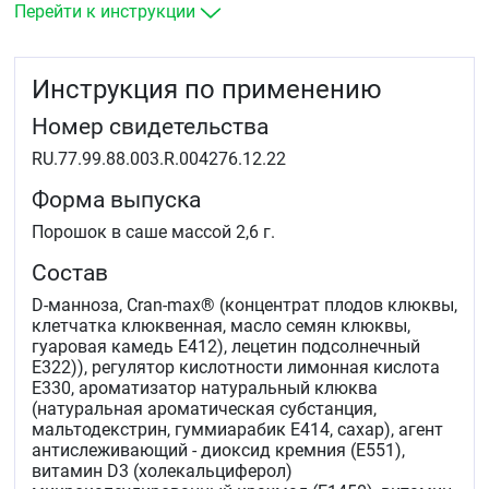
Перейти к инструкции
Инструкция по применению
Номер свидетельства
RU.77.99.88.003.R.004276.12.22
Форма выпуска
Порошок в саше массой 2,6 г.
Состав
D-манноза, Cran-max® (концентрат плодов клюквы,
клетчатка клюквенная, масло семян клюквы,
гуаровая камедь Е412), лецетин подсолнечный
Е322)), регулятор кислотности лимонная кислота
Е330, ароматизатор натуральный клюква
(натуральная ароматическая субстанция,
мальтодекстрин, гуммиарабик Е414, сахар), агент
антислеживающий - диоксид кремния (Е551),
витамин D3 (холекальциферол)