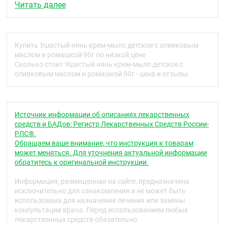
Читать далее
Способ применения
Намылить, смыть. При попадании в глаза промыть
водой.
Купить Ушастый нянь крем-мыло детское с оливковым
Меры предосторожности
маслом и ромашкой 90г по низкой цене
Сколько стоит Ушастый нянь крем-мыло детское с
При попадании в глаза, промыть их большим
оливковым маслом и ромашкой 90г - цена и отзывы
количеством воды.
Возможна индивидуальная непереносимость
компонентов.
Источник информации об описаниях лекарственных
Условия хранения
средств и БАДов: Регистр Лекарственных Средств России-
РЛС®.
Хранить при температуре от +5ºС до +25ºС.
Обращаем ваше внимание, что инструкция к товарам
может меняться. Для уточнения актуальной информации
Срок годности
обратитесь к оригинальной инструкции.
См. на упаковке.
Информация, размещенная на сайте, предназначена
исключительно для ознакомления и не может быть
использована для назначения лечения или замены
консультации врача. Перед использованием любых
лекарственных средств обязательно