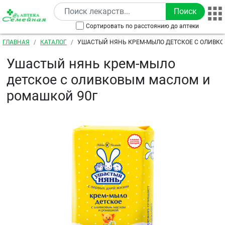
Перейти к основному содержанию
Сортировать по расстоянию до аптеки
Строка навигации
ГЛАВНАЯ
КАТАЛОГ
УШАСТЫЙ НЯНЬ КРЕМ-МЫЛО ДЕТСКОЕ С ОЛИВК
РОМАШКОЙ 90Г
Ушастый нянь крем-мыло
детское с оливковым маслом и
ромашкой 90г